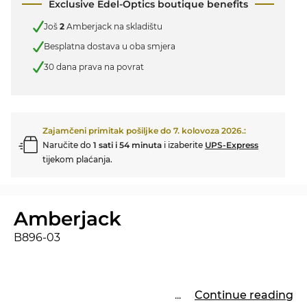
Exclusive Edel-Optics boutique benefits
Još
2
Amberjack na skladištu
Besplatna dostava u oba smjera
30 dana prava na povrat
Zajamčeni primitak pošiljke do
7. kolovoza 2026.
:
Naručite do
1 sati i 54 minuta
i izaberite
UPS-Express
tijekom plaćanja.
Amberjack
B896-03
...
Continue reading