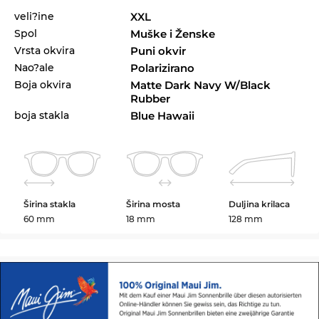
veli?ine
XXL
Spol
Muške i Ženske
Vrsta okvira
Puni okvir
Nao?ale
Polarizirano
Boja okvira
Matte Dark Navy W/Black
Rubber
boja stakla
Blue Hawaii
Širina stakla
Širina mosta
Duljina krilaca
60 mm
18 mm
128 mm