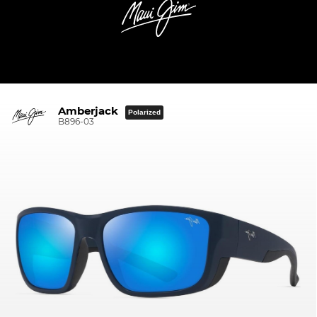
Amberjack
Polarized
B896-03