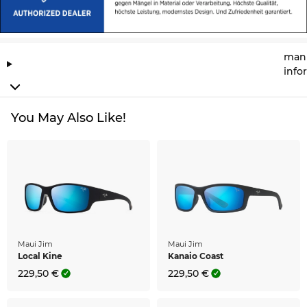
manu
info
You May Also Like!
Maui Jim
Maui Jim
Local Kine
Kanaio Coast
229,50 €
229,50 €