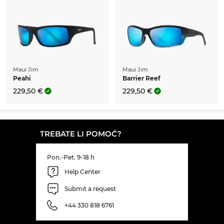
Maui Jim
Maui Jim
Peahi
Barrier Reef
229,50 €
229,50 €
TREBATE LI POMOĆ?
Pon.-Pet. 9-18 h
Help Center
Submit a request
+44 330 818 6761