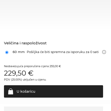
Veličina i raspoloživost
60 mm
Pošiljka će biti spremna za isporuku za 0 sati
255,00 €
Neobavezujuća preporučena cijena
229,50
€
PDV (25.00%) uključen u cijenu.
U
košaricu