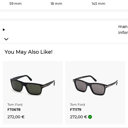
59 mm
18 mm
145 mm
manu
info
You May Also Like!
Tom Ford
Tom Ford
FT0678
FT1179
272,00 €
272,00 €