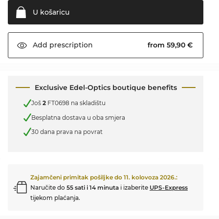
U
košaricu
from 59,90 €
Add
prescription
Exclusive Edel-Optics boutique benefits
Još
2
FT0698 na skladištu
Besplatna dostava u oba smjera
30 dana prava na povrat
Zajamčeni primitak pošiljke do
11. kolovoza 2026.
:
Naručite do
55 sati i 14 minuta
i izaberite
UPS-Express
tijekom plaćanja.