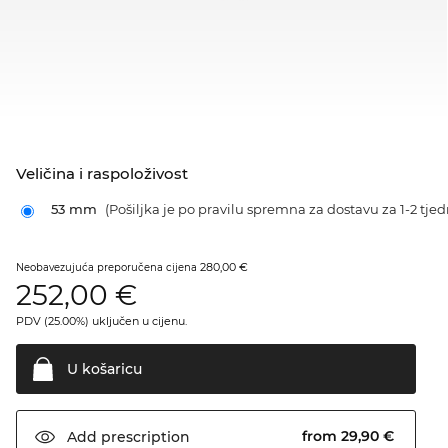
Veličina i raspoloživost
53 mm
(Pošiljka je po pravilu spremna za dostavu za 1-2 tjed
280,00 €
Neobavezujuća preporučena cijena
252,00
€
PDV (25.00%) uključen u cijenu.
U
košaricu
from 29,90 €
Add
prescription