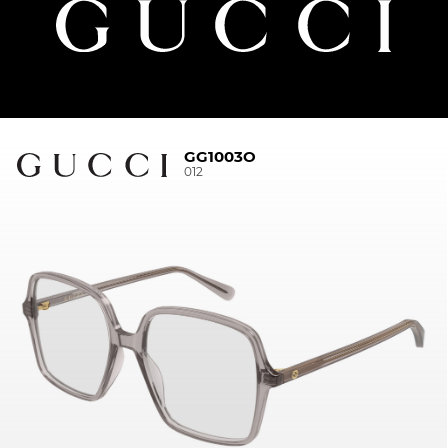
GG1003O
012