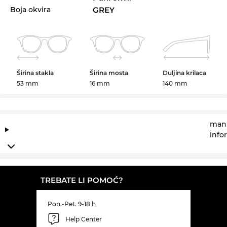
Boja okvira
GREY
Širina stakla
Širina mosta
Duljina krilaca
53 mm
16 mm
140 mm
manu
info
TREBATE LI POMOĆ?
Pon.-Pet. 9-18 h
Help Center