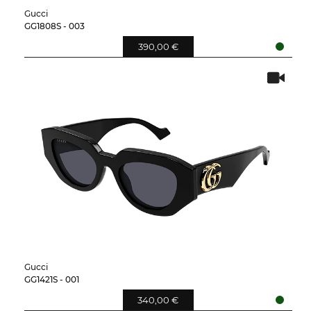
Gucci
GG1808S - 003
390,00 €
Gucci
GG1421S - 001
340,00 €