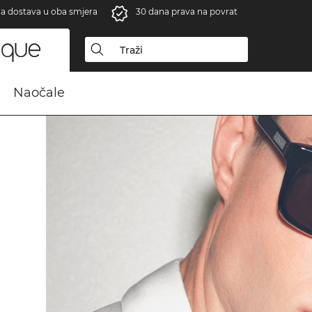
a dostava u oba smjera
30 dana prava na povrat
Naočale