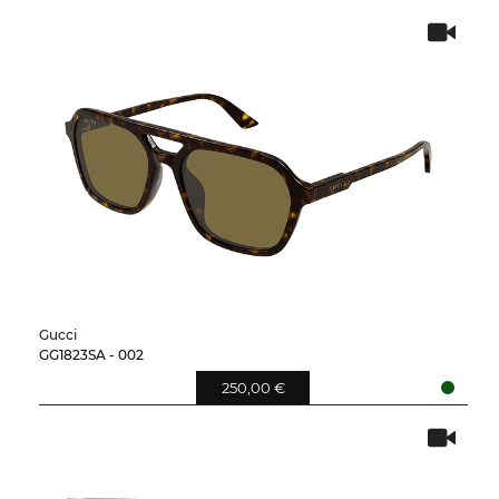
Gucci
GG1823SA - 002
250,00 €