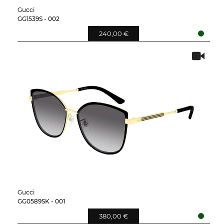
Gucci
GG1539S - 002
240,00 €
Gucci
GG0589SK - 001
380,00 €