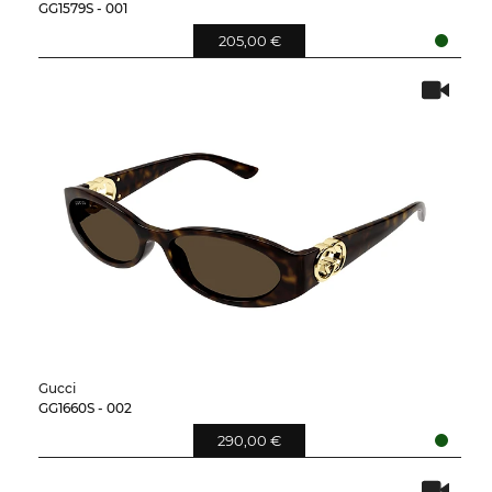
GG1579S - 001
205,00 €
Gucci
GG1660S - 002
290,00 €