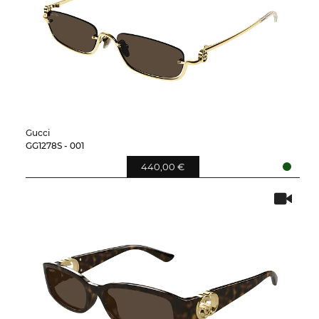
Gucci
GG1278S - 001
440,00 €