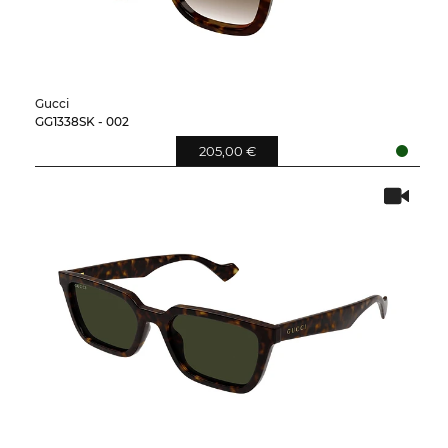
Gucci
GG1338SK - 002
205,00 €