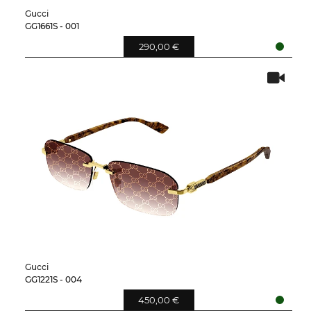
Gucci
GG1661S - 001
290,00 €
Gucci
GG1221S - 004
450,00 €