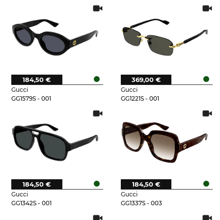
184,50 €
369,00 €
Gucci
Gucci
GG1579S - 001
GG1221S - 001
184,50 €
184,50 €
Gucci
Gucci
GG1342S - 001
GG1337S - 003