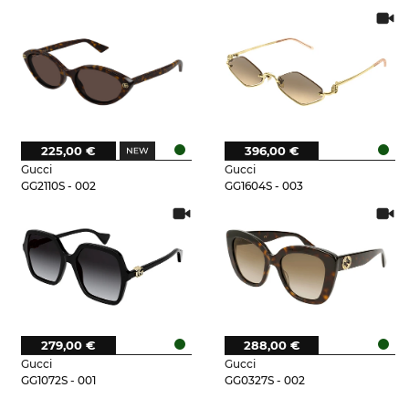
225,00 €
396,00 €
Gucci
Gucci
GG2110S - 002
GG1604S - 003
279,00 €
288,00 €
Gucci
Gucci
GG1072S - 001
GG0327S - 002