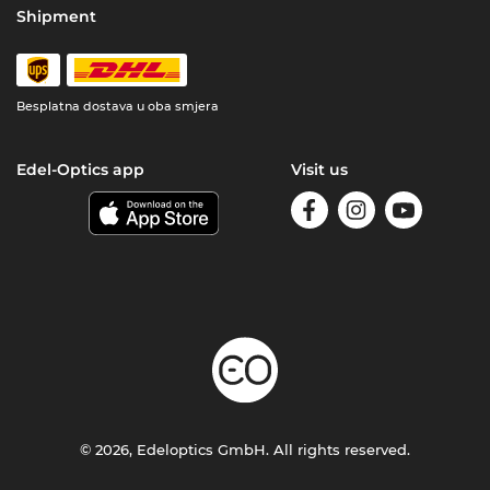
Shipment
Besplatna dostava u oba smjera
Edel-Optics app
Visit us
© 2026, Edeloptics GmbH. All rights reserved.