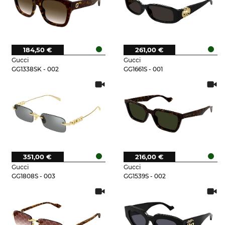
184,50 €
261,00 €
Gucci
Gucci
GG1338SK - 002
GG1661S - 001
351,00 €
216,00 €
Gucci
Gucci
GG1808S - 003
GG1539S - 002