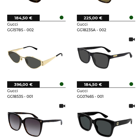
184,50 €
225,00 €
Gucci
Gucci
GG1578S - 002
GG1823SA - 002
396,00 €
184,50 €
Gucci
Gucci
GG1853S - 001
GG0746S - 001