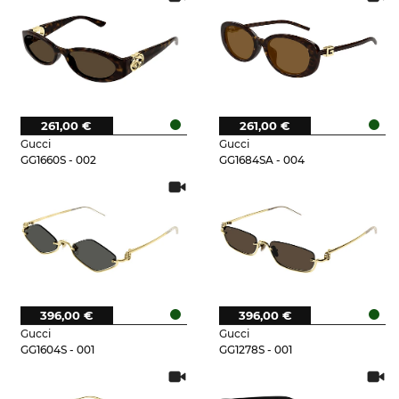
261,00 €
261,00 €
Gucci
Gucci
GG1660S - 002
GG1684SA - 004
396,00 €
396,00 €
Gucci
Gucci
GG1604S - 001
GG1278S - 001