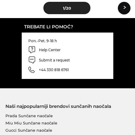
›
1
/20
TREBATE LI POMOĆ?
Pon.-Pet. 9-18 h
Help Center
Submit a request
+44 330 818 6761
Naši najpopularniji brendovi sunčanih naočala
Prada Sunčane naočale
Miu Miu Sunčane naočale
Gucci Sunčane naočale