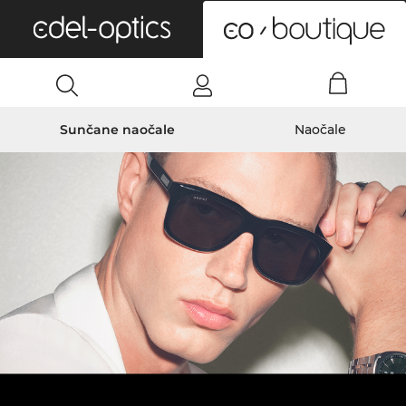
0
Sunčane naočale
Naočale