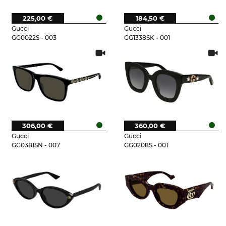
225,00 €
184,50 €
Gucci
Gucci
GG0022S - 003
GG1338SK - 001
306,00 €
360,00 €
Gucci
Gucci
GG0381SN - 007
GG0208S - 001