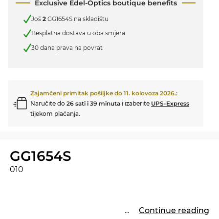
Exclusive Edel-Optics boutique benefits
Još
2
GG1654S na skladištu
Besplatna dostava u oba smjera
30 dana prava na povrat
Zajamčeni primitak pošiljke do
11. kolovoza 2026.
:
Naručite do
26 sati i 39 minuta
i izaberite
UPS-Express
tijekom plaćanja.
GG1654S
010
...
Continue reading