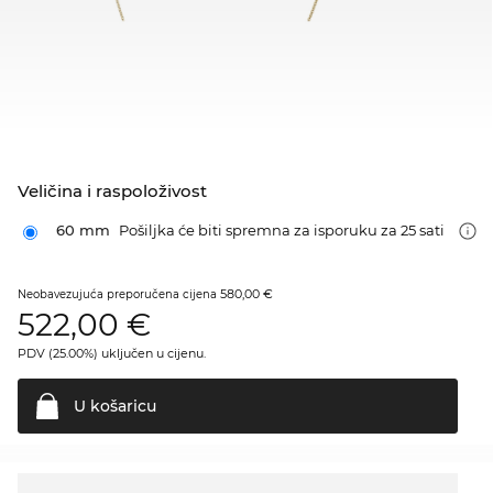
Veličina i raspoloživost
60 mm
Pošiljka će biti spremna za isporuku za 25 sati
580,00 €
Neobavezujuća preporučena cijena
522,00
€
PDV (25.00%) uključen u cijenu.
U
košaricu