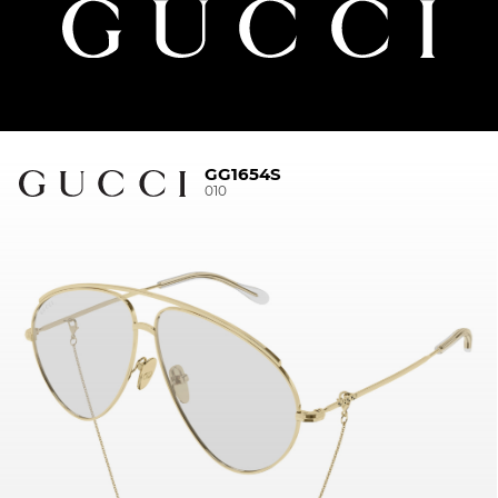
GG1654S
010