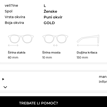
veli?ine
L
Spol
Ženske
Vrsta okvira
Puni okvir
Boja okvira
GOLD
Širina stakla
Širina mosta
Duljina krilaca
60 mm
10 mm
150 mm
manu
info
TREBATE LI POMOĆ?