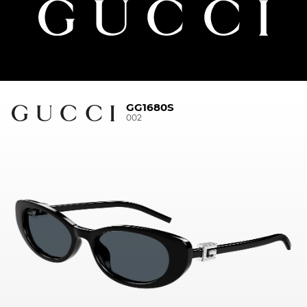
GG1680S
002