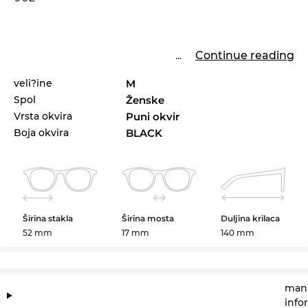
...
Continue reading
veli?ine
M
Spol
Ženske
Vrsta okvira
Puni okvir
Boja okvira
BLACK
Širina stakla
Širina mosta
Duljina krilaca
52 mm
17 mm
140 mm
manu
info