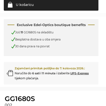
U
košaricu
Exclusive Edel-Optics boutique benefits
Još
11
GG1680S na skladištu
Besplatna dostava u oba smjera
30 dana prava na povrat
Zajamčeni primitak pošiljke do
7. kolovoza 2026.
:
Naručite do
6 sati i 11 minuta
i izaberite
UPS-Express
tijekom plaćanja.
GG1680S
002