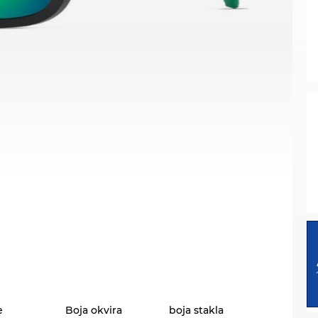
e
Boja okvira
boja stakla