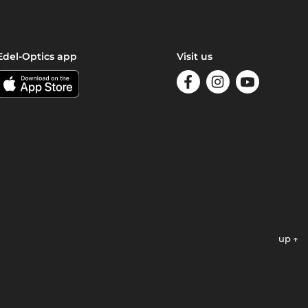
Edel-Optics app
Visit us
up