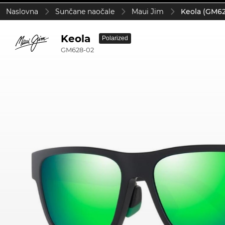
Naslovna
Sunčane naočale
Maui Jim
Keola (GM62
Keola
Polarized
GM628-02