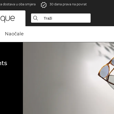
a dostava u oba smjera
30 dana prava na povrat
Naočale
ts