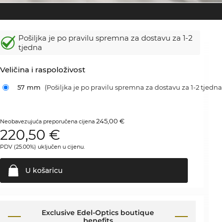
Pošiljka je po pravilu spremna za dostavu
za 1-2
tjedna
Veličina i raspoloživost
57 mm
(Pošiljka je po pravilu spremna za dostavu za 1-2 tjedna
245,00 €
Neobavezujuća preporučena cijena
220,50
€
PDV (25.00%) uključen u cijenu.
U
košaricu
Exclusive Edel-Optics boutique
benefits