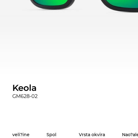
Keola
GM628-02
veli?ine
Spol
Vrsta okvira
Nao?al