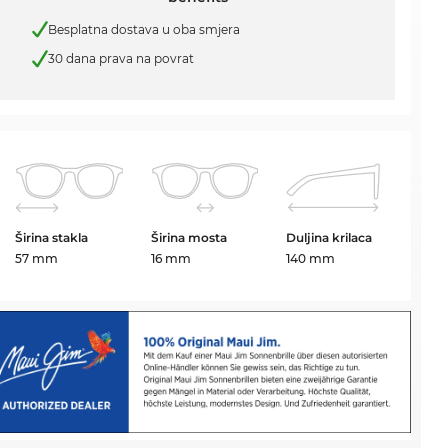
Besplatna dostava u oba smjera
30 dana prava na povrat
Širina stakla
Širina mosta
Duljina krilaca
57 mm
16 mm
140 mm