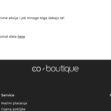
ivne akcije i još mnogo toga čekaju te!
rsonal data
here
Service
Načini plaćanja
Cijena pošiljke