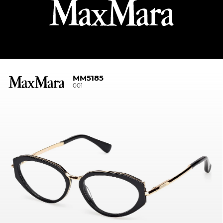
MM5185
001