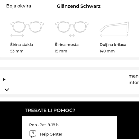
Boja okvira
Glänzend Schwarz
Širina stakla
Širina mosta
Duljina krilaca
53 mm
15 mm
140 mm
manu
info
TREBATE LI POMOĆ?
Pon.-Pet. 9-18 h
Help Center