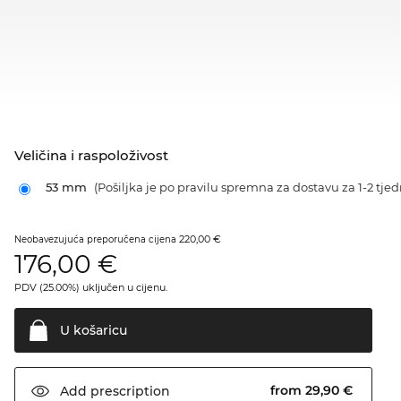
Veličina i raspoloživost
53 mm
(Pošiljka je po pravilu spremna za dostavu za 1-2 tjed
220,00 €
Neobavezujuća preporučena cijena
176,00
€
PDV (25.00%) uključen u cijenu.
U
košaricu
from 29,90 €
Add
prescription