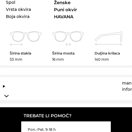
Spol
Ženske
Vrsta okvira
Puni okvir
Boja okvira
HAVANA
Širina stakla
Širina mosta
Duljina krilaca
53 mm
16 mm
140 mm
manu
info
TREBATE LI POMOĆ?
Pon.-Pet. 9-18 h