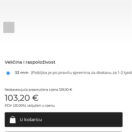
Veličina i raspoloživost
53 mm
(Pošiljka je po pravilu spremna za dostavu za 1-2 tjed
129,00 €
Neobavezujuća preporučena cijena
103,20
€
PDV (25.00%) uključen u cijenu.
U
košaricu