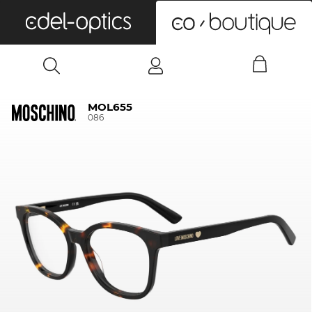
0
MOL655
086