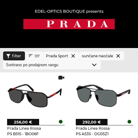
filter
Prada Sport
sunčane naočale
137
256,00 €
292,00 €
Prada Linea Rossa
Prada Linea Rossa
PS B51S - 1BO06F
PS A53S - DG05Z1