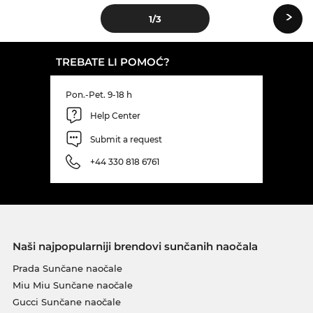
›
1
/3
TREBATE LI POMOĆ?
Pon.-Pet. 9-18 h
Help Center
Submit a request
+44 330 818 6761
Naši najpopularniji brendovi sunčanih naočala
Prada Sunčane naočale
Miu Miu Sunčane naočale
Gucci Sunčane naočale