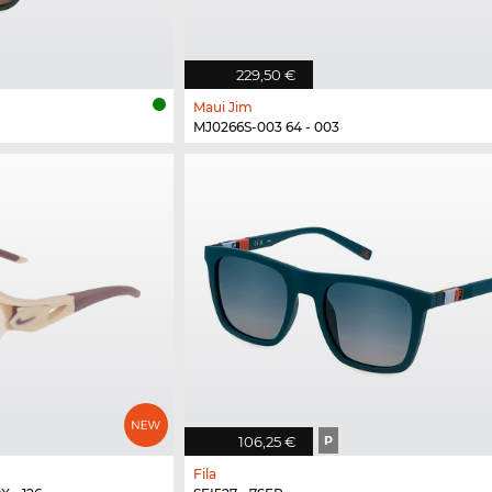
229,50 €
Maui Jim
MJ0266S-003 64 - 003
106,25 €
P
Fila