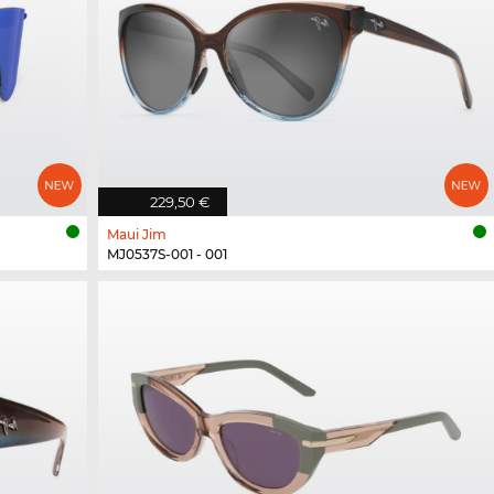
229,50 €
Maui Jim
MJ0537S-001 - 001