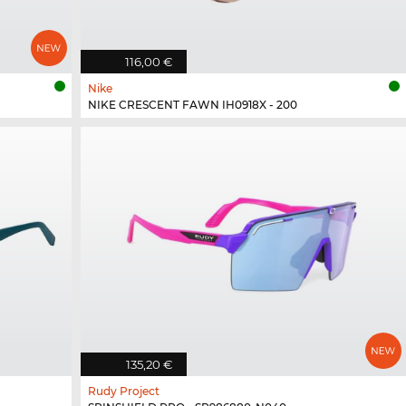
116,00 €
Nike
NIKE CRESCENT FAWN IH0918X - 200
135,20 €
Rudy Project