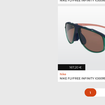
NIKE FLYFREE INFINITY IO0099X
167,20 €
Nike
NIKE FLYFREE INFINITY IO0099
1