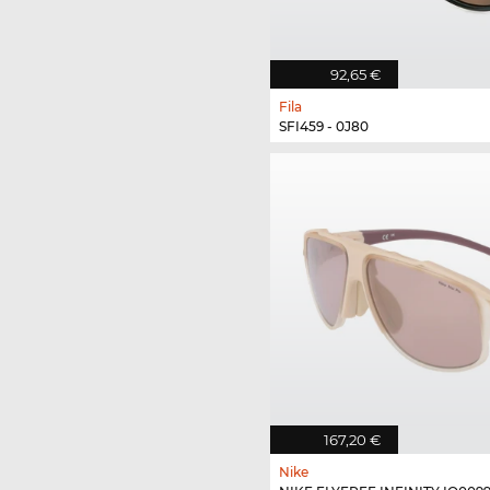
92,65 €
Fila
SFI459 - 0J80
167,20 €
Nike