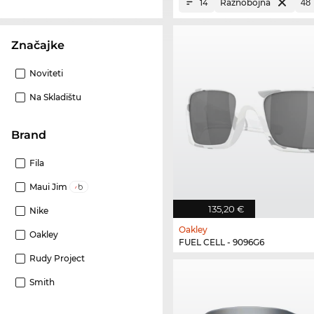
Raznobojna
14
Značajke
Noviteti
Na Skladištu
brand
Fila
Maui Jim
135,20 €
Nike
Oakley
Oakley
FUEL CELL - 9096G6
Rudy Project
Smith