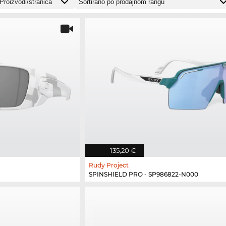
135,20 €
Rudy Project
SPINSHIELD PRO - SP986822-N000