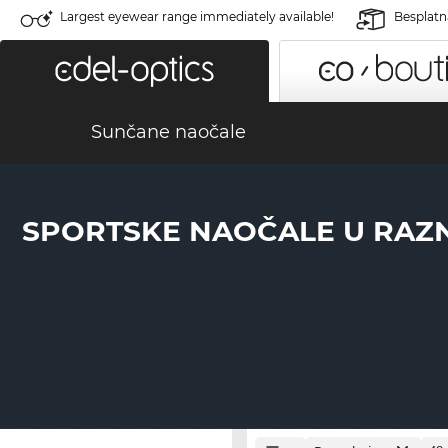
Largest eyewear range immediately available!
Besplatn
Sunčane naočale
SPORTSKE NAOČALE U RAZ