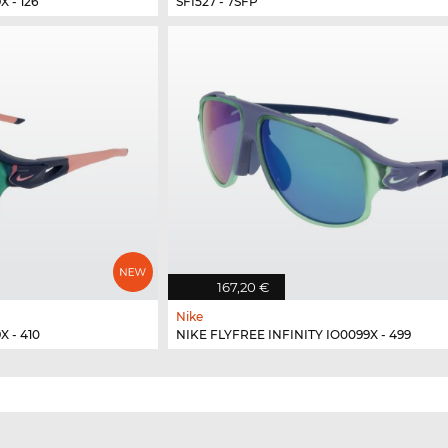
 - 126
SFI527 - 7SFP
167,20 €
Nike
X - 410
NIKE FLYFREE INFINITY IO0099X - 499