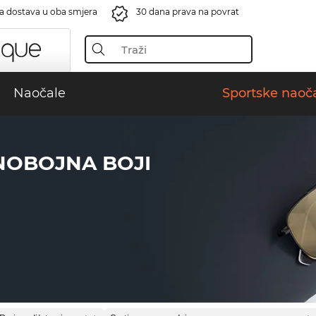
a dostava u oba smjera
30 dana prava na povrat
Naočale
Sportske naoč
NOBOJNA BOJI