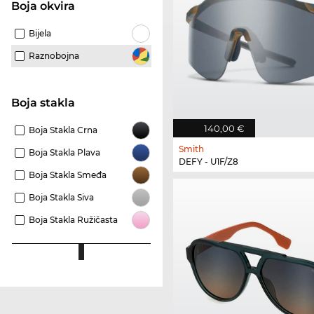
boja okvira
Bijela
Raznobojna
Boja stakla
140,00 €
Boja Stakla Crna
Smith
Boja Stakla Plava
DEFY - U1F/Z8
Boja Stakla Smeđa
Boja Stakla Siva
Boja Stakla Ružičasta