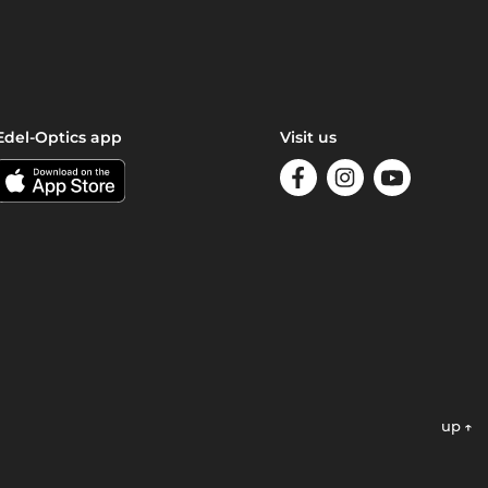
Edel-Optics app
Visit us
up