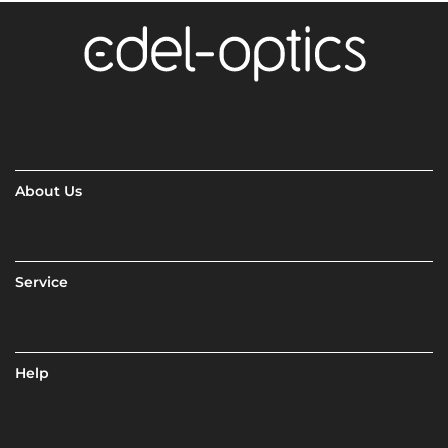
About Us
Service
Help