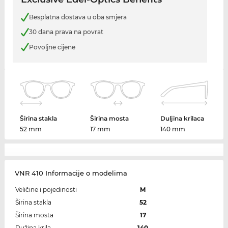
Besplatna dostava u oba smjera
30 dana prava na povrat
Povoljne cijene
Širina stakla
Širina mosta
Duljina krilaca
52 mm
17 mm
140 mm
VNR 410 Informacije o modelima
Veličine i pojedinosti
M
Širina stakla
52
Širina mosta
17
Dužina krila
140