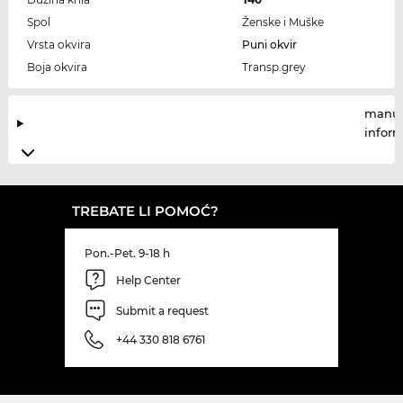
Spol
Ženske i Muške
Vrsta okvira
Puni okvir
Boja okvira
Transp.grey
manuf
infor
TREBATE LI POMOĆ?
Pon.-Pet. 9-18 h
Help Center
Submit a request
+44 330 818 6761