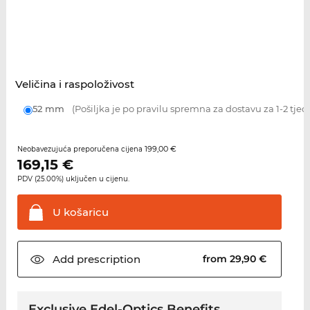
Veličina i raspoloživost
52 mm
(Pošiljka je po pravilu spremna za dostavu za 1-2 tjed
199,00 €
Neobavezujuća preporučena cijena
169,15
€
PDV (25.00%) uključen u cijenu.
U
košaricu
Add
prescription
from 29,90 €
Exclusive Edel-Optics Benefits