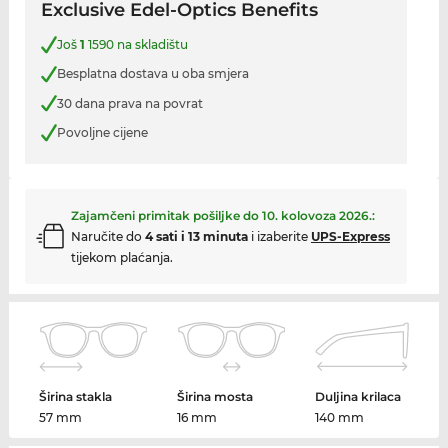
Exclusive Edel-Optics Benefits
Još
1
1590 na skladištu
Besplatna dostava u oba smjera
30 dana prava na povrat
Povoljne cijene
Zajamčeni primitak pošiljke do
10. kolovoza 2026.
:
Naručite do
4 sati i 13 minuta
i izaberite
UPS-Express
tijekom plaćanja.
Širina stakla
Širina mosta
Duljina krilaca
57 mm
16 mm
140 mm