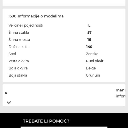
1590 Informacije o modelima
Veličine i pojedinosti
L
Širina stakla
57
Širina mosta
16
Dužina krila
140
Spol
Ženske
Vrsta okvira
Puni okvir
Boja okvira
Beige
Boja stakla
Grünuni
manuf
infor
TREBATE LI POMOĆ?