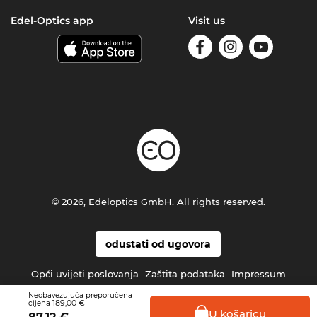
Edel-Optics app
Visit us
© 2026, Edeloptics GmbH. All rights reserved.
odustati od ugovora
Opći uvijeti poslovanja
Zaštita podataka
Impressum
Neobavezujuća preporučena
189,00 €
cijena
U
košaricu