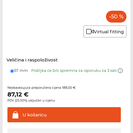
-50 %
Virtual fitting
Veličina i raspoloživost
57 mm
Pošiljka će biti spremna za isporuku za 3 sati
189,00 €
Neobavezujuća preporučena cijena
87,12
€
PDV (25.00%) uključen u cijenu.
U
košaricu