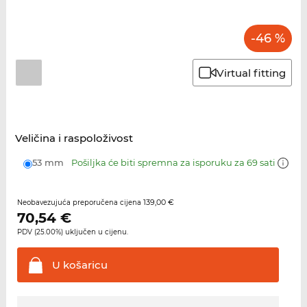
-46 %
Virtual fitting
Veličina i raspoloživost
53 mm
Pošiljka će biti spremna za isporuku za 69 sati
139,00 €
Neobavezujuća preporučena cijena
70,54
€
PDV (25.00%) uključen u cijenu.
U
košaricu