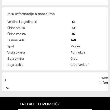
1620 Informacije o modelima
Veličine i pojedinosti
M
Širina stakla
53
Širina mosta
16
Dužina krila
140
Spol
Muške
Vrsta okvira
Puni okvir
Boja okvira
Grau
Boja stakla
Grau Verlauf
manuf
infor
TREBATE LI POMOĆ?