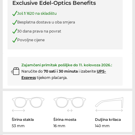
Exclusive Edel-Optics Benefits
Još
1
1620 na skladištu
Besplatna dostava u oba smjera
30 dana prava na povrat
Povoljne cijene
Zajamčeni primitak pošiljke do
11. kolovoza 2026.
:
Naručite do
70 sati i 30 minuta
i izaberite
UPS-
Express
tijekom plaćanja.
Širina stakla
Širina mosta
Duljina krilaca
53 mm
16 mm
140 mm