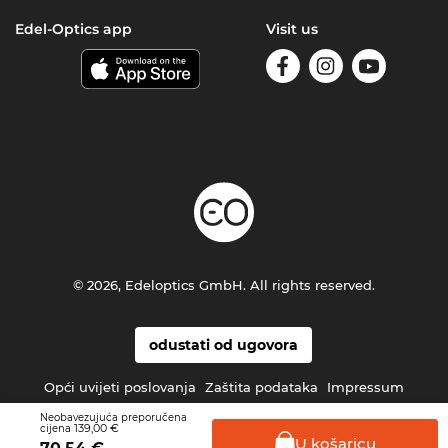
Edel-Optics app
Visit us
© 2026, Edeloptics GmbH. All rights reserved.
odustati od ugovora
Opći uvijeti poslovanja
Zaštita podataka
Impressum
Neobavezujuća preporučena
139,00 €
cijena
U
košaricu