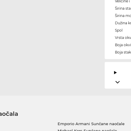
Veličine 
Širina sta
Širina m
Dužina kr
Spol
Vrsta okv
Boja okvi
Boja stak
aočala
Emporio Armani Sunčane naočale
Michael Kors Sunčane naočale