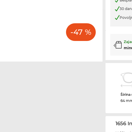
Bespla
30 dan
Povolj
-47 %
Zaja
min
Širina
64 m
1656 I