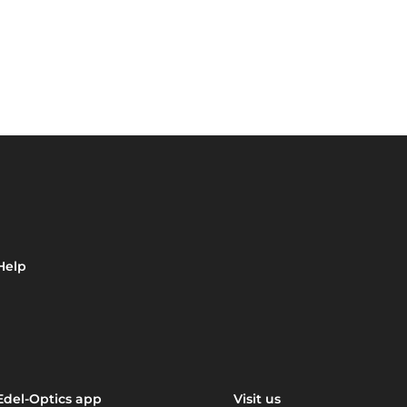
Help
Edel-Optics app
Visit us