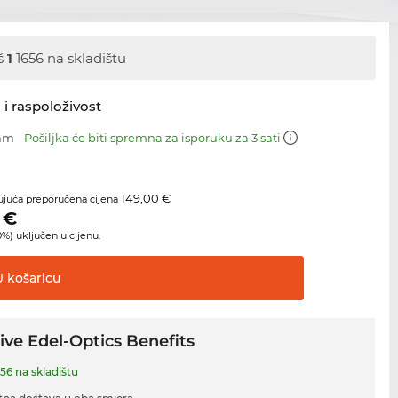
š
1
1656 na skladištu
 i raspoloživost
 mm
Pošiljka će biti spremna za isporuku za 3 sati
149,00 €
juća preporučena cijena
€
%) uključen u cijenu.
U
košaricu
ive Edel-Optics Benefits
56 na skladištu