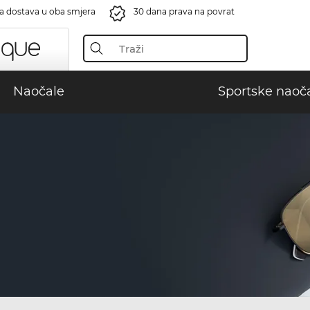
a dostava u oba smjera
30 dana prava na povrat
Naočale
Sportske naoč