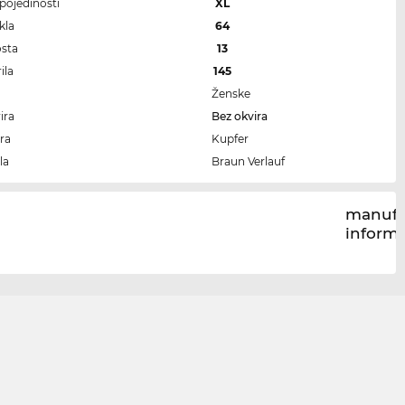
i pojedinosti
XL
kla
64
osta
13
ila
145
Ženske
ira
Bez okvira
ra
Kupfer
la
Braun Verlauf
manufa
inform