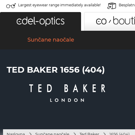
Largest eyewear range immediately available!
Besplatn
Sunčane naočale
TED BAKER 1656 (404)
Naslovna
Sunčane naočale
Ted Baker
1656 (404)