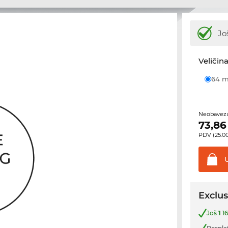
Jo
Veličina
64
Neobavezu
73,86
PDV (25.00
Exclus
Još
1
16