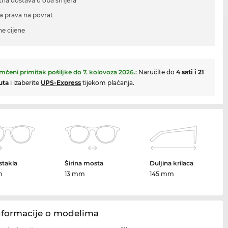
tna dostava u oba smjera
a prava na povrat
ne cijene
mčeni primitak pošiljke do
7. kolovoza 2026.
:
Naručite do
4 sati i 21
uta
i izaberite
UPS-Express
tijekom plaćanja.
 stakla
Širina mosta
Duljina krilaca
m
13 mm
145 mm
nformacije o modelima