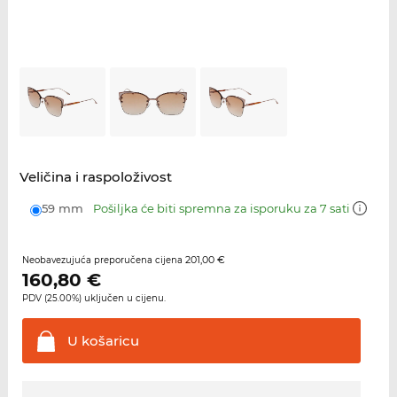
Veličina i raspoloživost
59 mm
Pošiljka će biti spremna za isporuku za 7 sati
201,00 €
Neobavezujuća preporučena cijena
160,80
€
PDV (25.00%) uključen u cijenu.
U
košaricu