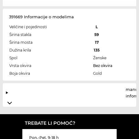
391669 Informacije o modelima
Veličine i pojedinosti
L
Širina stakla
59
Širina mosta
17
Dužina krila
135
Spol
Ženske
Vrsta okvira
Bez okvira
Boja okvira
Gold
manuf
infor
TREBATE LI POMOĆ?
Pon.-Pet. 9-18 h