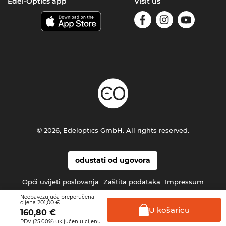
Edel-Optics app
Visit us
© 2026, Edeloptics GmbH. All rights reserved.
odustati od ugovora
Opći uvijeti poslovanja
Zaštita podataka
Impressum
Neobavezujuća preporučena
201,00 €
cijena
U
košaricu
160,80
€
PDV (25.00%) uključen u cijenu.