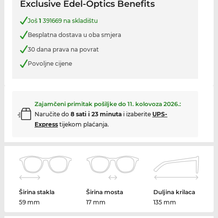
Exclusive Edel-Optics Benefits
Još
1
391669 na skladištu
Besplatna dostava u oba smjera
30 dana prava na povrat
Povoljne cijene
Zajamčeni primitak pošiljke do
11. kolovoza 2026.
:
Naručite do
8 sati i 23 minuta
i izaberite
UPS-
Express
tijekom plaćanja.
Širina stakla
Širina mosta
Duljina krilaca
59 mm
17 mm
135 mm