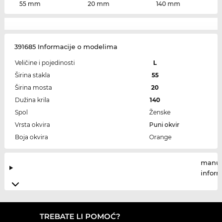
55 mm
20 mm
140 mm
391685 Informacije o modelima
Veličine i pojedinosti
L
Širina stakla
55
Širina mosta
20
Dužina krila
140
Spol
Ženske
Vrsta okvira
Puni okvir
Boja okvira
Orange
manuf
infor
TREBATE LI POMOĆ?