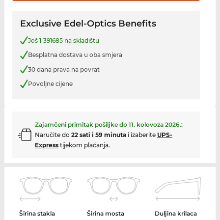
Exclusive Edel-Optics Benefits
Još
1
391685 na skladištu
Besplatna dostava u oba smjera
30 dana prava na povrat
Povoljne cijene
Zajamčeni primitak pošiljke do
11. kolovoza 2026.
:
Naručite do
22 sati i 59 minuta
i izaberite
UPS-
Express
tijekom plaćanja.
Širina stakla
Širina mosta
Duljina krilaca