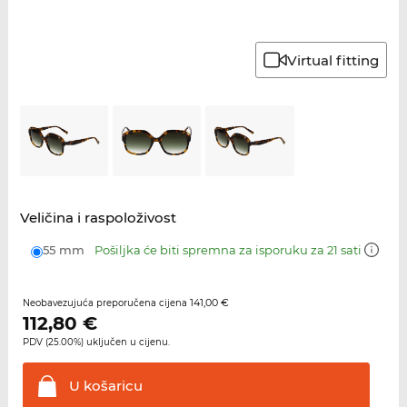
Virtual fitting
Veličina i raspoloživost
55 mm
Pošiljka će biti spremna za isporuku za 21 sati
141,00 €
Neobavezujuća preporučena cijena
112,80
€
PDV (25.00%) uključen u cijenu.
U
košaricu