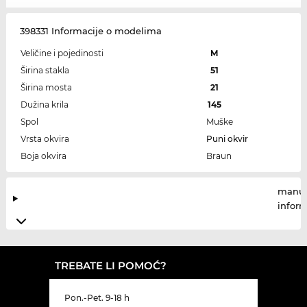
398331 Informacije o modelima
Veličine i pojedinosti
M
Širina stakla
51
Širina mosta
21
Dužina krila
145
Spol
Muške
Vrsta okvira
Puni okvir
Boja okvira
Braun
manuf
infor
TREBATE LI POMOĆ?
Pon.-Pet. 9-18 h