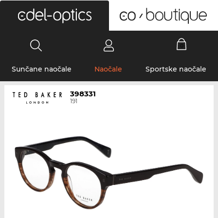
0
Sunčane naočale
Naočale
Sportske naočale
398331
191