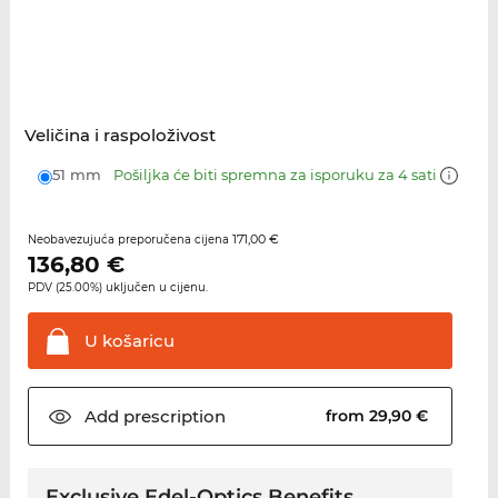
Veličina i raspoloživost
51 mm
Pošiljka će biti spremna za isporuku za 4 sati
171,00 €
Neobavezujuća preporučena cijena
136,80
€
PDV (25.00%) uključen u cijenu.
U
košaricu
Add
prescription
from 29,90 €
Exclusive Edel-Optics Benefits