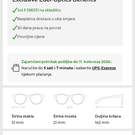
Još
1
398331 na skladištu
Besplatna dostava u oba smjera
30 dana prava na povrat
Povoljne cijene
Zajamčeni primitak pošiljke do
11. kolovoza 2026.
:
Naručite do
5 sati i 7 minuta
i izaberite
UPS-Express
tijekom plaćanja.
Širina stakla
Širina mosta
Duljina krilaca
51 mm
21 mm
145 mm