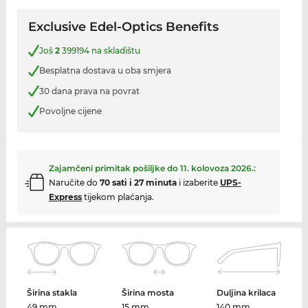
Exclusive Edel-Optics Benefits
Još
2
399194 na skladištu
Besplatna dostava u oba smjera
30 dana prava na povrat
Povoljne cijene
Zajamčeni primitak pošiljke do
11. kolovoza 2026.
:
Naručite do
70 sati i 27 minuta
i izaberite
UPS-
Express
tijekom plaćanja.
Širina stakla
Širina mosta
Duljina krilaca
49 mm
15 mm
140 mm