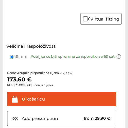
Virtual fitting
Veličina i raspoloživost
49 mm
Pošiljka će biti spremna za isporuku za 69 sati
217,00 €
Neobavezujuća preporučena cijena
173,60
€
PDV (25.00%) uključen u cijenu.
U
košaricu
Add
prescription
from 29,90 €