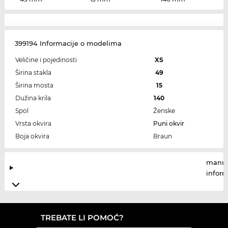
399194 Informacije o modelima
Veličine i pojedinosti
XS
Širina stakla
49
Širina mosta
15
Dužina krila
140
Spol
Ženske
Vrsta okvira
Puni okvir
Boja okvira
Braun
manuf
infor
TREBATE LI POMOĆ?