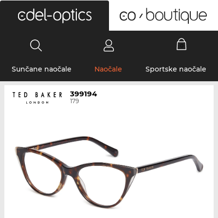
0
Sunčane naočale
Naočale
Sportske naočale
399194
179