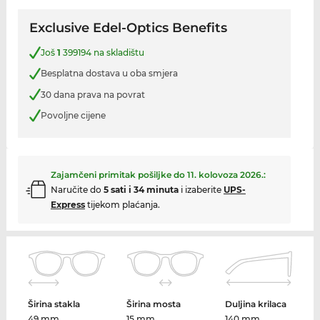
Exclusive Edel-Optics Benefits
Još
1
399194 na skladištu
Besplatna dostava u oba smjera
30 dana prava na povrat
Povoljne cijene
Zajamčeni primitak pošiljke do
11. kolovoza 2026.
:
Naručite do
5 sati i 34 minuta
i izaberite
UPS-
Express
tijekom plaćanja.
Širina stakla
Širina mosta
Duljina krilaca
49 mm
15 mm
140 mm