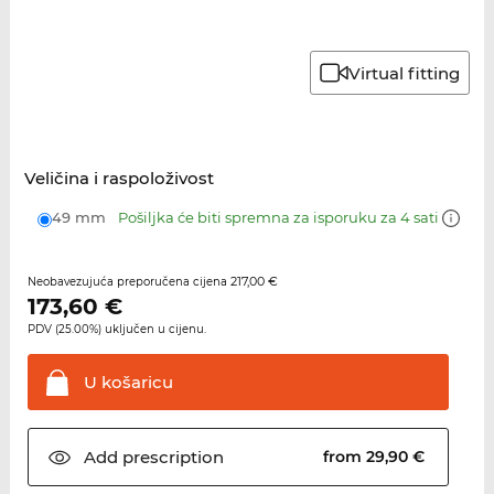
Virtual fitting
Veličina i raspoloživost
49 mm
Pošiljka će biti spremna za isporuku za 4 sati
217,00 €
Neobavezujuća preporučena cijena
173,60
€
PDV (25.00%) uključen u cijenu.
U
košaricu
Add
prescription
from 29,90 €