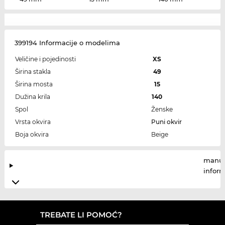
399194 Informacije o modelima
Veličine i pojedinosti
XS
Širina stakla
49
Širina mosta
15
Dužina krila
140
Spol
Ženske
Vrsta okvira
Puni okvir
Boja okvira
Beige
manuf
infor
TREBATE LI POMOĆ?