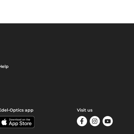
Help
Edel-Optics app
Visit us