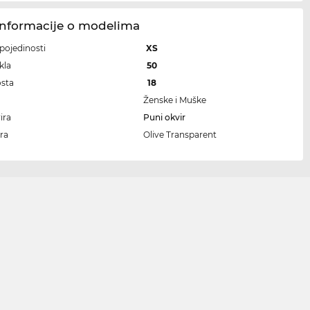
Informacije o modelima
i pojedinosti
XS
kla
50
osta
18
Ženske i Muške
ira
Puni okvir
ra
Olive Transparent