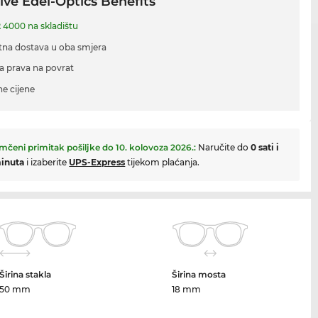
ive Edel-Optics Benefits
2
4000 na skladištu
tna dostava u oba smjera
a prava na povrat
ne cijene
mčeni primitak pošiljke do
10. kolovoza 2026.
:
Naručite do
0 sati i
inuta
i izaberite
UPS-Express
tijekom plaćanja.
Širina stakla
Širina mosta
50 mm
18 mm