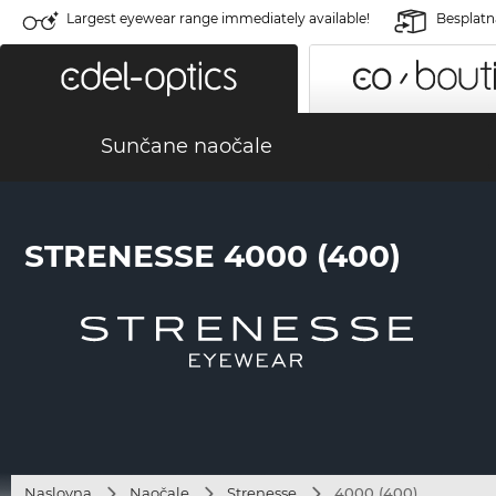
Largest eyewear range immediately available!
Besplatn
Sunčane naočale
STRENESSE 4000 (400)
Naslovna
Naočale
Strenesse
4000 (400)