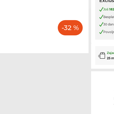
Exclus
Još
18
Bespla
30 dan
-32 %
Povolj
Zaja
25 m