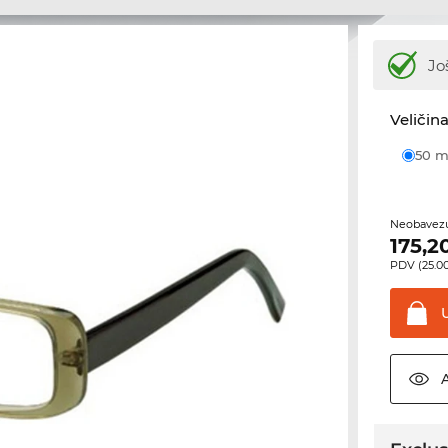
Jo
Veličina
50
Neobavezu
175,2
PDV (25.00