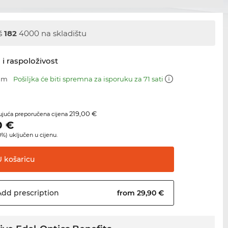
š
182
4000 na skladištu
 i raspoloživost
 mm
Pošiljka će biti spremna za isporuku za 71 sati
219,00 €
juća preporučena cijena
0
€
%) uključen u cijenu.
U
košaricu
Add
prescription
from 29,90 €