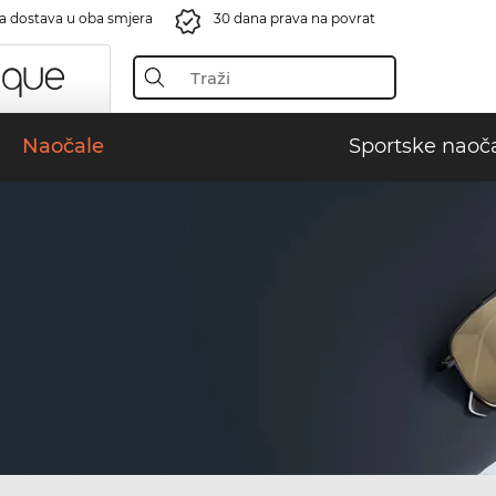
a dostava u oba smjera
30 dana prava na povrat
Naočale
Sportske naoč