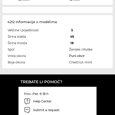
4212 Informacije o modelima
Veličine i pojedinosti
S
Širina stakla
49
Širina mosta
18
Spol
Ženske i Muške
Vrsta okvira
Puni okvir
Boja okvira
Chestnut-mint
TREBATE LI POMOĆ?
Pon.-Pet. 9-18 h
Help Center
Submit a request