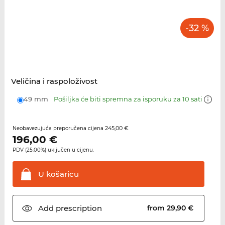
-32 %
Veličina i raspoloživost
49 mm
Pošiljka će biti spremna za isporuku za 10 sati
245,00 €
Neobavezujuća preporučena cijena
196,00
€
PDV (25.00%) uključen u cijenu.
U
košaricu
Add
prescription
from 29,90 €