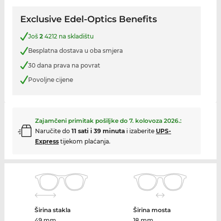
Exclusive Edel-Optics Benefits
Još
2
4212 na skladištu
Besplatna dostava u oba smjera
30 dana prava na povrat
Povoljne cijene
Zajamčeni primitak pošiljke do
7. kolovoza 2026.
:
Naručite do
11 sati i 39 minuta
i izaberite
UPS-
Express
tijekom plaćanja.
Širina stakla
Širina mosta
49 mm
18 mm