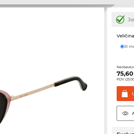
Jo
Veličina
51 
Neobavezu
75,60
PDV (25.00