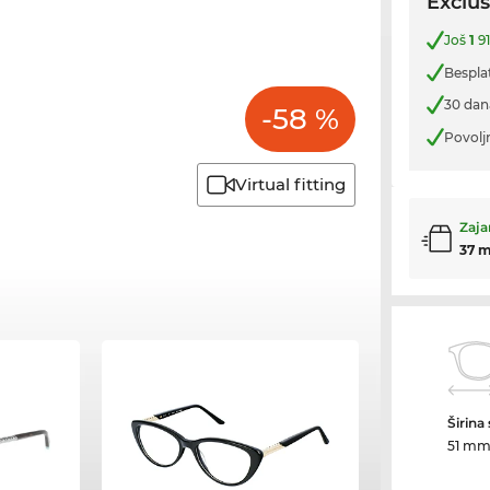
Exclus
Još
1
91
Bespla
30 dan
-58 %
Povolj
Virtual fitting
Zaja
37 m
Širina
51 m