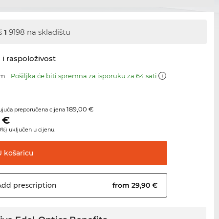
š
1
9198 na skladištu
 i raspoloživost
mm
Pošiljka će biti spremna za isporuku za 64 sati
189,00 €
juća preporučena cijena
€
%) uključen u cijenu.
U
košaricu
Add
prescription
from 29,90 €