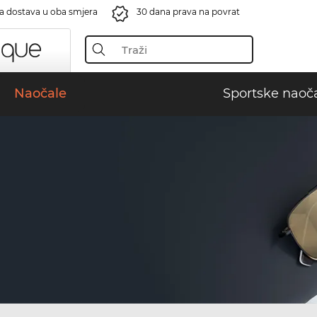
a dostava u oba smjera
30 dana prava na povrat
Naočale
Sportske naoč