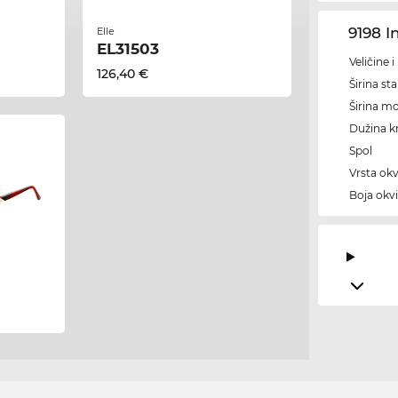
9198 I
Elle
EL31503
Veličine 
126,40 €
Širina sta
Širina m
Dužina kr
Spol
Vrsta okv
Boja okvi