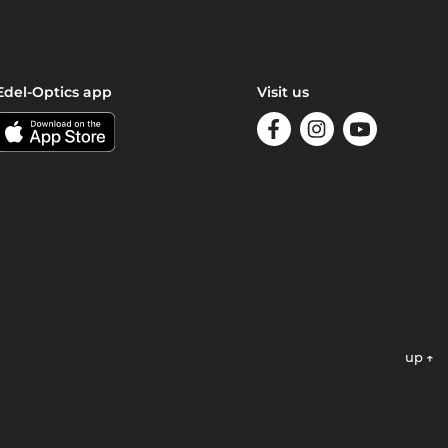
Edel-Optics app
Visit us
up