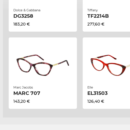
Dolce & Gabbana
Tiffany
DG3258
TF2214B
183,20 €
277,60 €
Marc Jacobs
Elle
MARC 707
EL31503
143,20 €
126,40 €