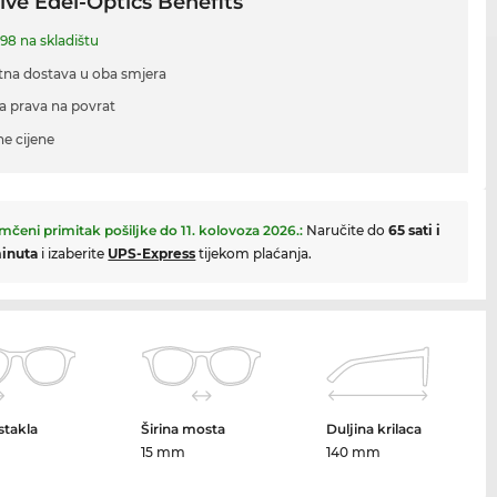
ive Edel-Optics Benefits
98 na skladištu
tna dostava u oba smjera
a prava na povrat
ne cijene
mčeni primitak pošiljke do
11. kolovoza 2026.
:
Naručite do
65 sati i
inuta
i izaberite
UPS-Express
tijekom plaćanja.
 stakla
Širina mosta
Duljina krilaca
m
15 mm
140 mm