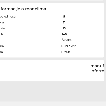
nformacije o modelima
i pojedinosti
S
kla
51
osta
15
ila
140
Ženske
ira
Puni okvir
ra
Braun
manufa
inform