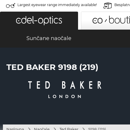
Largest eyewear range immediately available!
Besplatn
Sunčane naočale
TED BAKER 9198 (219)
Naslovna
Naočale
Ted Baker
9198 (219)