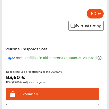
-60 %
Virtual fitting
Veličina i raspoloživost
52 mm
Pošiljka će biti spremna za isporuku za 13 sati
209,00 €
Neobavezujuća preporučena cijena
83,60
€
PDV (25.00%) uključen u cijenu.
U
košaricu