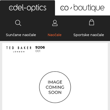
0
Sunčane naočale
Naočale
Sportske naočale
9206
001