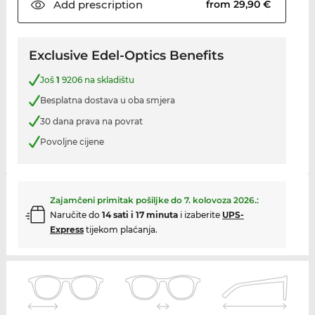
Add
prescription
from 29,90 €
Exclusive Edel-Optics Benefits
Još
1
9206 na skladištu
Besplatna dostava u oba smjera
30 dana prava na povrat
Povoljne cijene
Zajamčeni primitak pošiljke do
7. kolovoza 2026.
:
Naručite do
14 sati i 17 minuta
i izaberite
UPS-
Express
tijekom plaćanja.