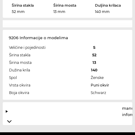
Širina stakla
Širina mosta
Duljina krilaca
52 mm
13 mm
140 mm
9206 Informacije o modelima
Veličine i pojedinosti
S
Širina stakla
52
Širina mosta
13
Dužina krila
140
Spol
Ženske
Vrsta okvira
Puni okvir
Boja okvira
Schwarz
manuf
infor