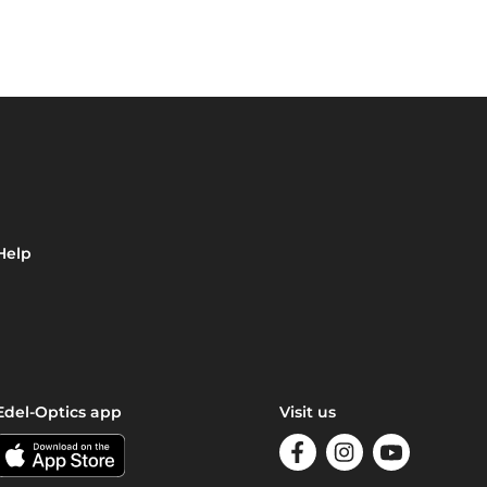
Help
Edel-Optics app
Visit us