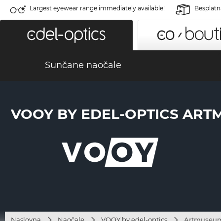
Largest eyewear range immediately available!
Besplatn
Sunčane naočale
VOOY BY EDEL-OPTICS ARTM
Naslovna
Naočale
VOOY by edel-optics
Artmuseum 