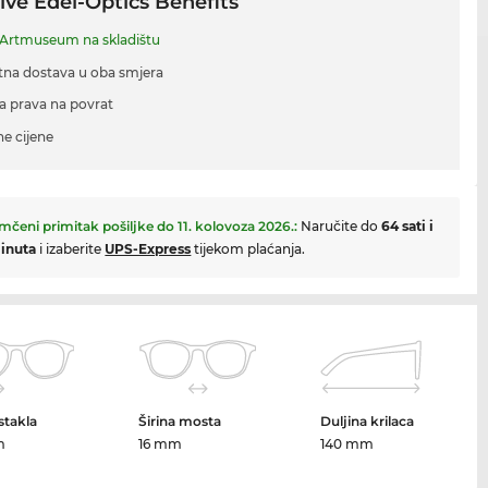
ive Edel-Optics Benefits
Artmuseum na skladištu
tna dostava u oba smjera
a prava na povrat
ne cijene
mčeni primitak pošiljke do
11. kolovoza 2026.
:
Naručite do
64 sati i
inuta
i izaberite
UPS-Express
tijekom plaćanja.
 stakla
Širina mosta
Duljina krilaca
m
16 mm
140 mm