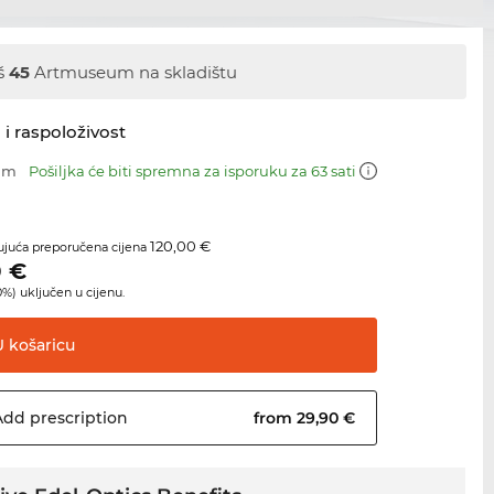
š
45
Artmuseum na skladištu
 i raspoloživost
 mm
Pošiljka će biti spremna za isporuku za 63 sati
120,00 €
juća preporučena cijena
0
€
%) uključen u cijenu.
U
košaricu
Add
prescription
from 29,90 €