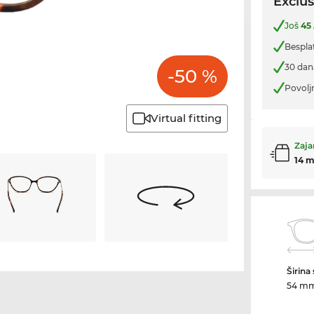
Exclus
Još
45
Bespla
30 dan
-50 %
Povolj
Virtual fitting
Zaja
14 m
Širina
54 m