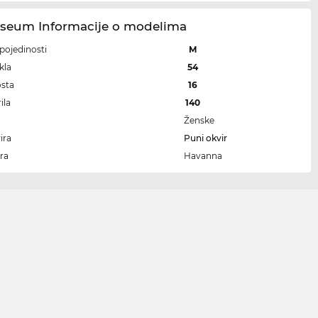
seum Informacije o modelima
i pojedinosti
M
kla
54
osta
16
ila
140
Ženske
ira
Puni okvir
ra
Havanna