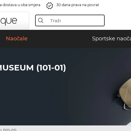
a dostava u oba smjera
30 dana prava na povrat
Naočale
Sportske naoč
USEUM (101-01)
(101-01)