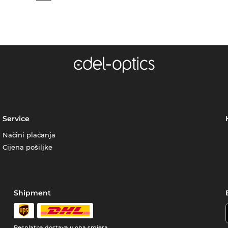
Service
Načini plaćanja
Cijena pošiljke
Shipment
Besplatna dostava u oba smjera