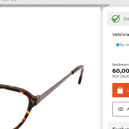
Jo
Veličina
54
Neobavezu
60,0
PDV (25.00