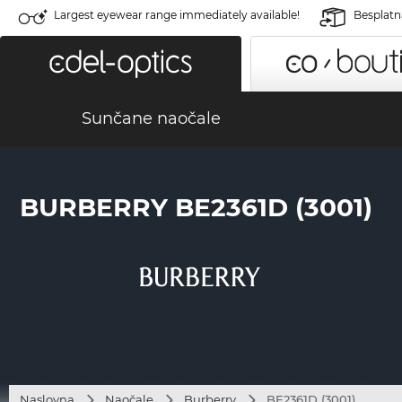
Largest eyewear range immediately available!
Besplatn
Sunčane naočale
BURBERRY BE2361D (3001)
Naslovna
Naočale
Burberry
BE2361D (3001)