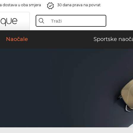
a dostava u oba smjera
30 dana prava na povrat
Naočale
Sportske naoč