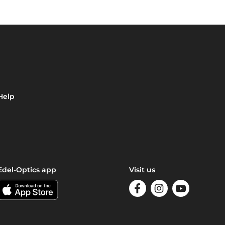
Help
Edel-Optics app
Visit us