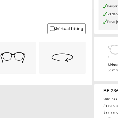
Bespla
30 dan
Povolj
Virtual fitting
Širina
53 m
BE 23
Veličine 
Širina sta
Širina m