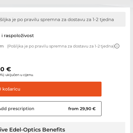
šiljka je po pravilu spremna za dostavu
za 1-2 tjedna
 i raspoloživost
mm
(Pošiljka je po pravilu spremna za dostavu za 1-2 tjedna)
00
€
%) uključen u cijenu.
U
košaricu
Add
prescription
from 29,90 €
ive Edel-Optics Benefits