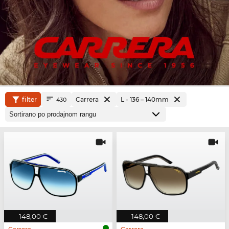
filter
Carrera
L - 136 – 140mm
430
148,00 €
148,00 €