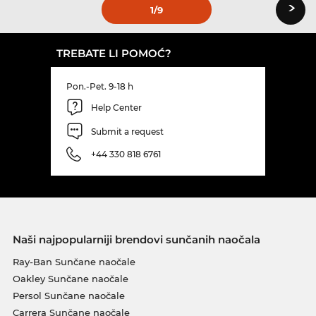
›
1
/9
TREBATE LI POMOĆ?
Pon.-Pet. 9-18 h
Help Center
Submit a request
+44 330 818 6761
Naši najpopularniji brendovi sunčanih naočala
Ray-Ban Sunčane naočale
Oakley Sunčane naočale
Persol Sunčane naočale
Carrera Sunčane naočale