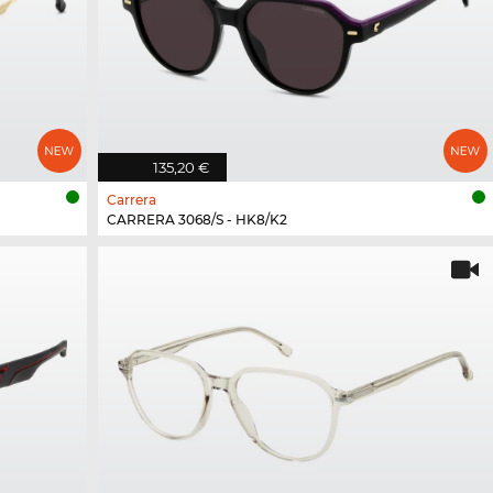
135,20 €
Carrera
CARRERA 3068/S - HK8/K2