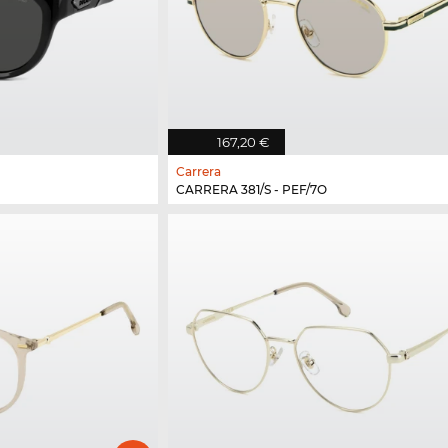
167,20 €
Carrera
CARRERA 381/S - PEF/7O