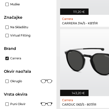
Muške
111,20 €
Značajke
Carrera
CARRERA 314/S - KB7/IR
Na Skladištu
Virtual Fitting
brand
Carrera
Okvir nao?ala
Okruglo
143,20 €
Vrsta okvira
Carrera
Puni Okvir
CARDUC 063/S - 807/IR