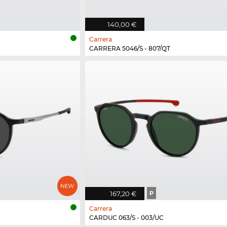
140,00 €
Carrera
CARRERA 5046/S - 807/QT
167,20 €
P
Carrera
CARDUC 063/S - 003/UC