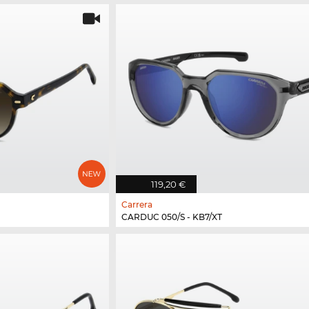
119,20 €
Carrera
CARDUC 050/S - KB7/XT