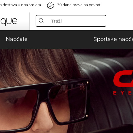
a dostava u oba smjera
30 dana prava na povrat
Naočale
Sportske naoč