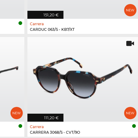
151,20 €
Carrera
CARDUC 063/S - KB7/XT
111,20 €
Carrera
CARRERA 3068/S - CVT/9O