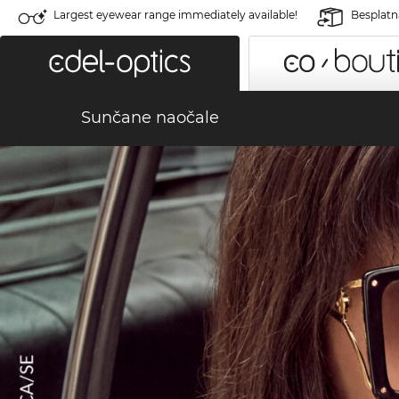
Largest eyewear range immediately available!
Besplatn
Sunčane naočale