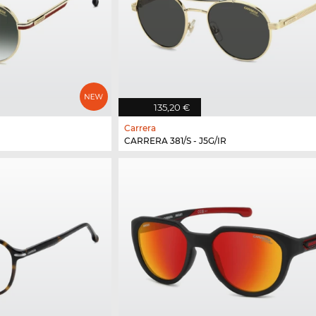
135,20 €
Carrera
CARRERA 381/S - J5G/IR