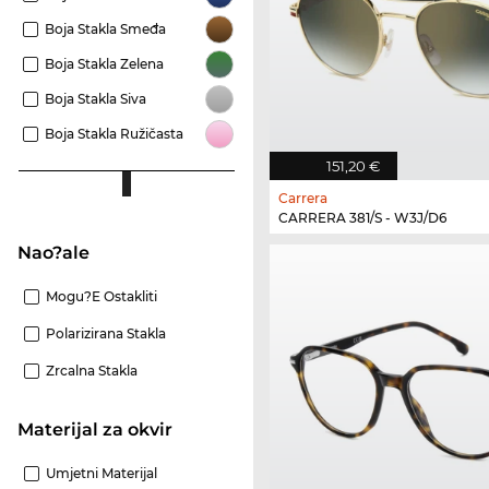
Boja Stakla Smeđa
Boja Stakla Zelena
Boja Stakla Siva
Boja Stakla Ružičasta
151,20 €
Carrera
CARRERA 381/S - W3J/D6
Nao?ale
Mogu?e Ostakliti
Polarizirana Stakla
Zrcalna Stakla
materijal za okvir
Umjetni Materijal