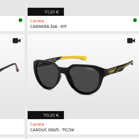
111,20 €
Carrera
CARRERA 346 - R1T
119,20 €
Carrera
CARDUC 050/S - 71C/2K