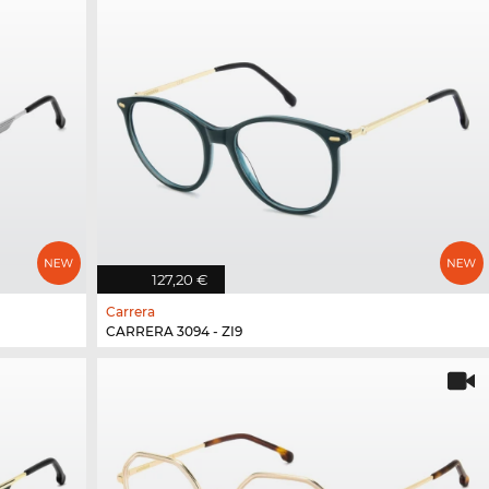
127,20 €
Carrera
CARRERA 3094 - ZI9