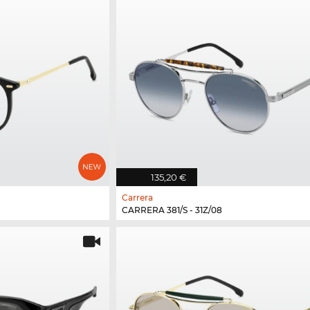
135,20 €
Carrera
CARRERA 381/S - 31Z/08