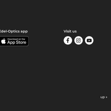
Edel-Optics app
Visit us
up