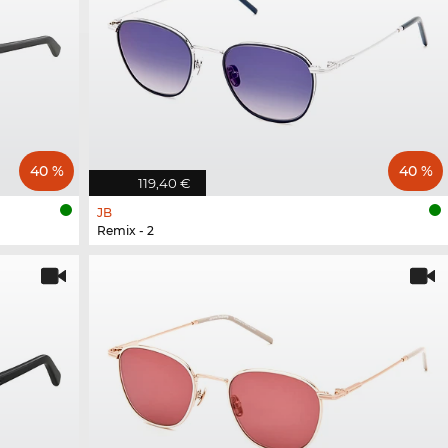
40 %
40 %
119,40 €
JB
Remix - 2