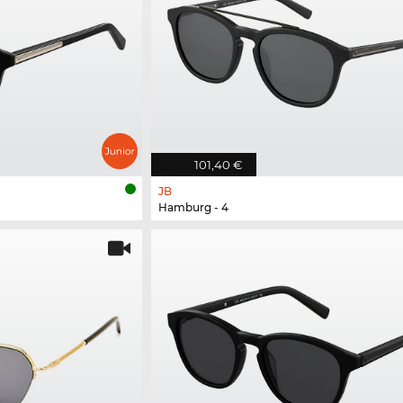
101,40 €
JB
Hamburg - 4