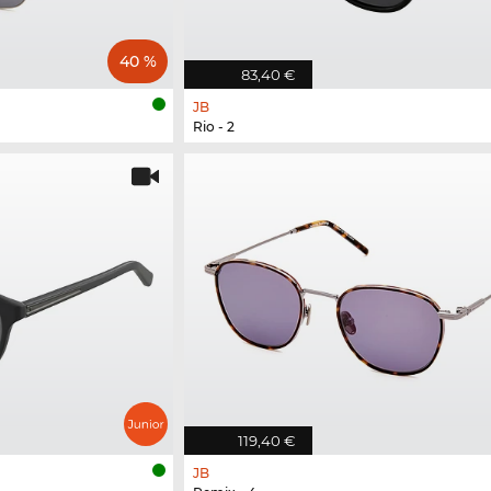
40 %
83,40 €
JB
Rio - 2
119,40 €
JB