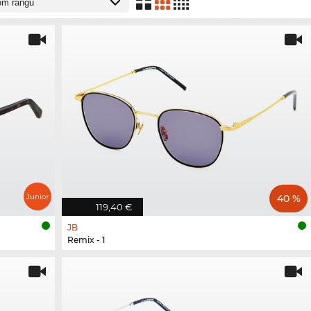
40 %
119,40 €
JB
Remix - 1