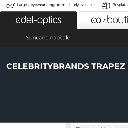
Largest eyewear range immediately available!
Besplatn
Sunčane naočale
CELEBRITYBRANDS TRAPEZ