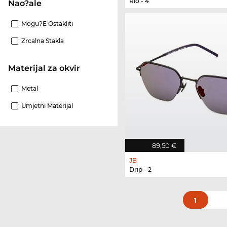
Rio - 4
Nao?ale
Mogu?e Ostakliti
Zrcalna Stakla
materijal za okvir
Metal
Umjetni Materijal
89,50 €
JB
Drip - 2
1