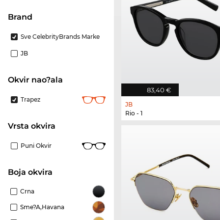
brand
Sve CelebrityBrands Marke
JB
Okvir nao?ala
83,40 €
Trapez
JB
Rio - 1
Vrsta okvira
Puni Okvir
boja okvira
Crna
Sme?a,Havana