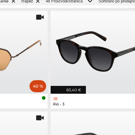
marke
trapez
40 %
83,40 €
JB
Rio - 3