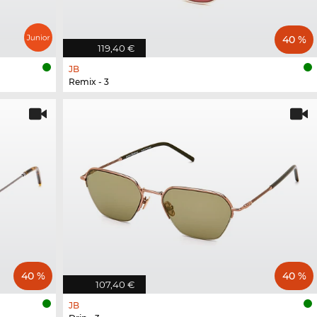
40 %
119,40 €
JB
Remix - 3
40 %
40 %
107,40 €
JB