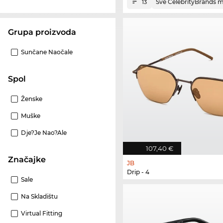
Sve CelebrityBrands 
13
Grupa proizvoda
Sunčane Naočale
Spol
Ženske
Muške
Dje?je Nao?ale
107,40 €
Značajke
JB
Drip - 4
Sale
Na Skladištu
Virtual Fitting