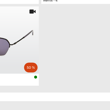
Remix - 4
50 %