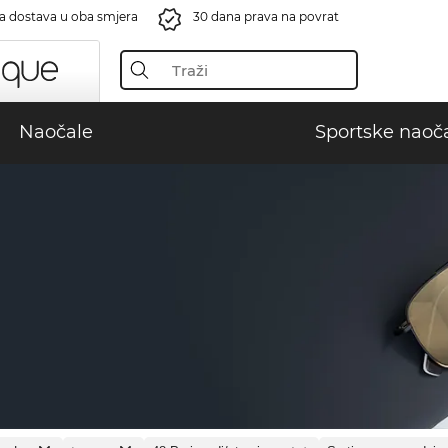
a dostava u oba smjera
30 dana prava na povrat
Naočale
Sportske naoč