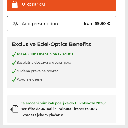
U
košaricu
Add
prescription
from 59,90 €
Exclusive Edel-Optics Benefits
Još
48
Club One Sun na skladištu
Besplatna dostava u oba smjera
30 dana prava na povrat
Povoljne cijene
Zajamčeni primitak pošiljke do
11. kolovoza 2026.
:
Naručite do
47 sati i 9 minuta
i izaberite
UPS-
Express
tijekom plaćanja.