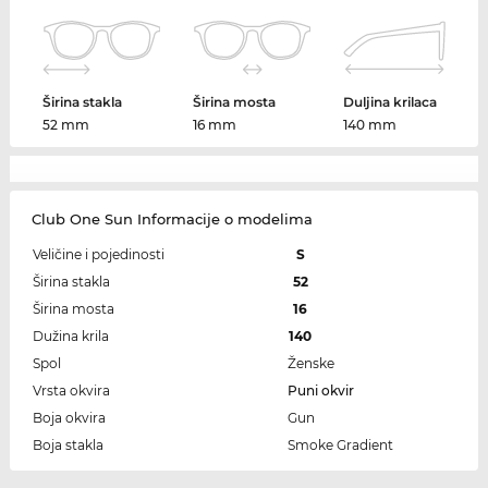
Širina stakla
Širina mosta
Duljina krilaca
52 mm
16 mm
140 mm
Club One Sun Informacije o modelima
Veličine i pojedinosti
S
Širina stakla
52
Širina mosta
16
Dužina krila
140
Spol
Ženske
Vrsta okvira
Puni okvir
Boja okvira
Gun
Boja stakla
Smoke Gradient