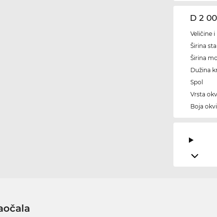
D 2 0
Veličine 
Širina sta
Širina m
Dužina kr
Spol
Vrsta okv
Boja okvi
aočala