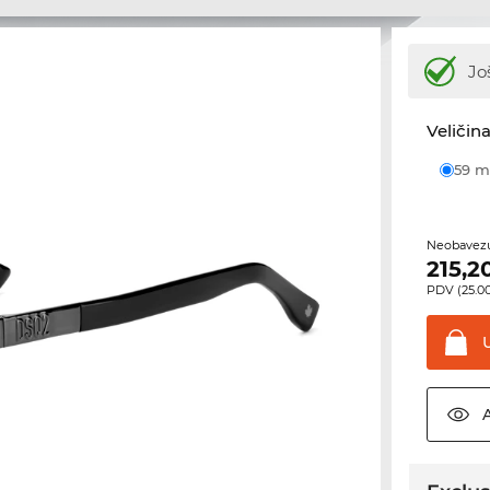
Jo
Veličina
59
Neobavezu
215,2
PDV (25.00