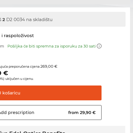
š
2
D2 0034 na skladištu
 i raspoloživost
 mm
Pošiljka će biti spremna za isporuku za 30 sati
269,00 €
juća preporučena cijena
0
€
%) uključen u cijenu.
U
košaricu
Add
prescription
from 29,90 €