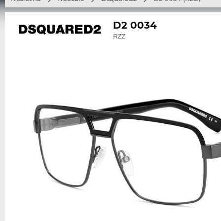
D2 0034
RZZ