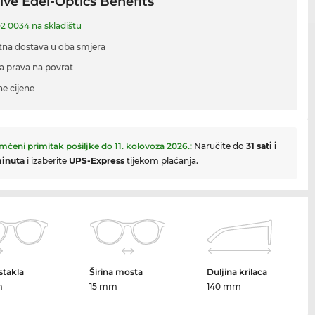
ive Edel-Optics Benefits
2 0034 na skladištu
tna dostava u oba smjera
a prava na povrat
ne cijene
mčeni primitak pošiljke do
11. kolovoza 2026.
:
Naručite do
31 sati i
minuta
i izaberite
UPS-Express
tijekom plaćanja.
 stakla
Širina mosta
Duljina krilaca
m
15 mm
140 mm