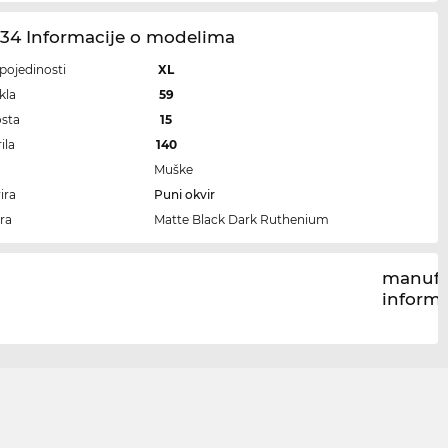
034 Informacije o modelima
i pojedinosti
XL
kla
59
osta
15
ila
140
Muške
ira
Puni okvir
ra
Matte Black Dark Ruthenium
manufa
inform