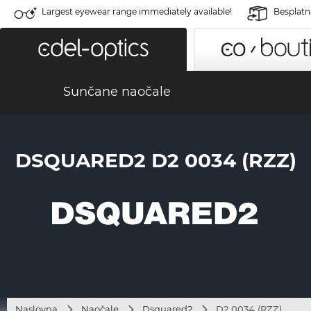
Largest eyewear range immediately available!
Besplatn
Sunčane naočale
DSQUARED2 D2 0034 (RZZ)
Naslovna
Naočale
Dsquared2
D2 0034 (RZZ)