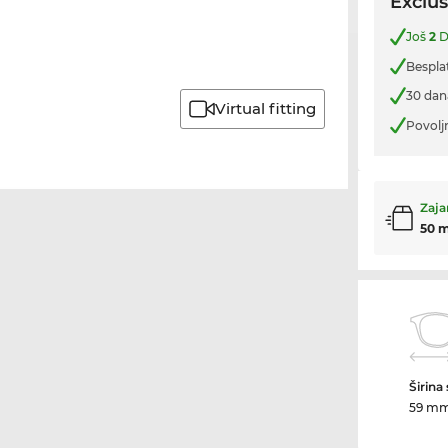
Exclus
Još
2
D
Bespla
30 dan
Virtual fitting
Povolj
Zaja
50 
Širina
59 m