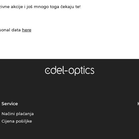
ivne akcije i još mnogo toga čekaju te!
rsonal data
here
Service
Načini plaćanja
Cijena pošiljke