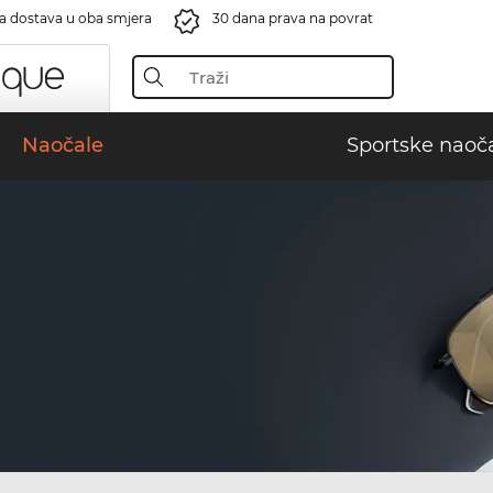
a dostava u oba smjera
30 dana prava na povrat
Naočale
Sportske naoč