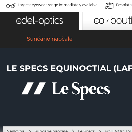
Largest eyewear range immediately available!
Besplatn
Sunčane naočale
LE SPECS EQUINOCTIAL (LA
Naslovna
Sunčane naočale
Le Specs
EQUINOCTIAL