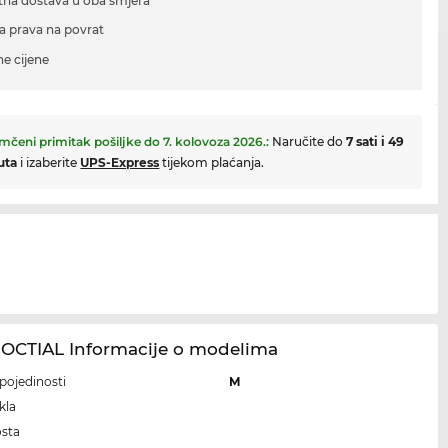
tna dostava u oba smjera
a prava na povrat
ne cijene
mčeni primitak pošiljke do
7. kolovoza 2026.
:
Naručite do
7 sati i 49
uta
i izaberite
UPS-Express
tijekom plaćanja.
OCTIAL Informacije o modelima
i pojedinosti
M
kla
osta