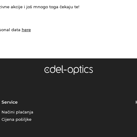
ivne akcije i još mnogo toga čekaju te!
rsonal data
here
Service
Načini plaćanja
Cijena pošiljke