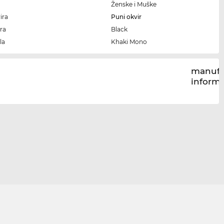
Ženske i Muške
ira
Puni okvir
ra
Black
la
Khaki Mono
manufa
inform