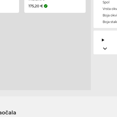
Spol
175,20 €
Vrsta okv
Boja okvi
Boja stak
aočala