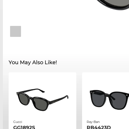
You May Also Like!
Gucci
Ray-Ban
GG1892S
RB4423D