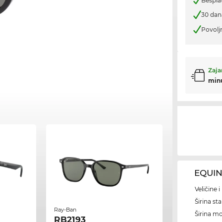
Bespla
30 dan
Povolj
Zaja
min
EQUIN
Veličine 
Širina sta
Ray-Ban
Širina m
RB2193