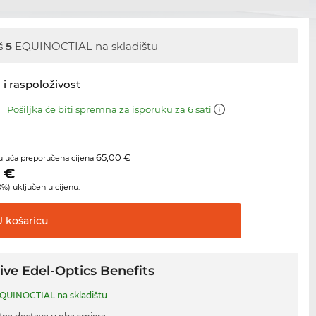
š
5
EQUINOCTIAL na skladištu
 i raspoloživost
m
Pošiljka će biti spremna za isporuku za 6 sati
65,00 €
juća preporučena cijena
€
%) uključen u cijenu.
U
košaricu
ive Edel-Optics Benefits
QUINOCTIAL na skladištu