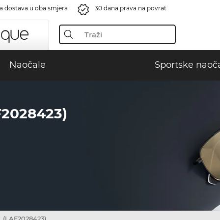
a dostava u oba smjera
30 dana prava na povrat
Naočale
Sportske naoč
F2028423)
 (LAF2028423)