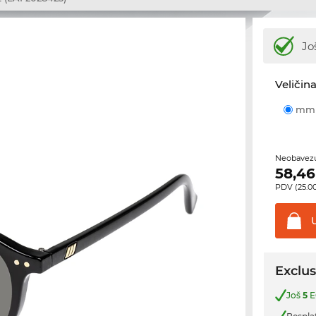
Jo
Veličina
m
Neobavezu
58,46
PDV (25.00
Exclus
Još
5
E