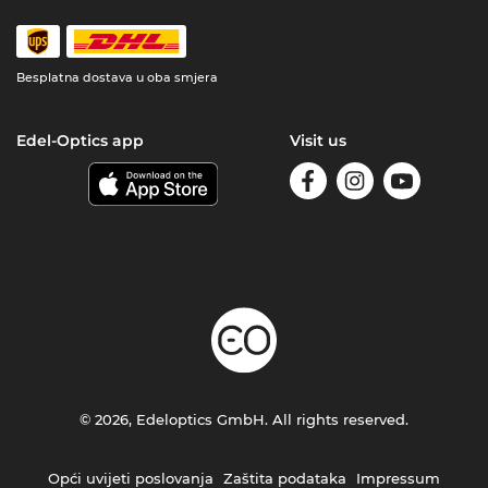
Besplatna dostava u oba smjera
Edel-Optics app
Visit us
© 2026, Edeloptics GmbH. All rights reserved.
Opći uvijeti poslovanja
Zaštita podataka
Impressum