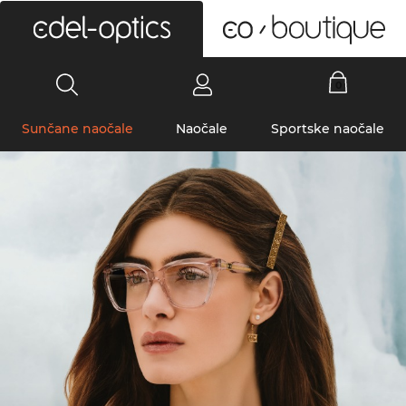
0
Sunčane naočale
Naočale
Sportske naočale