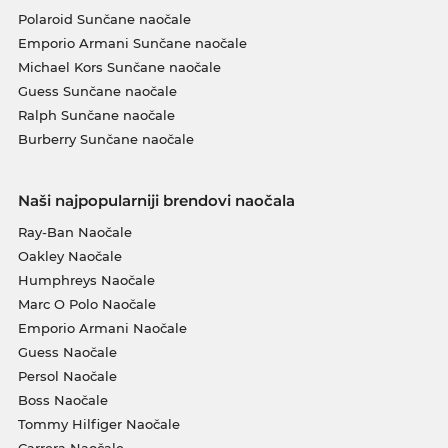
Polaroid Sunčane naočale
Emporio Armani Sunčane naočale
Michael Kors Sunčane naočale
Guess Sunčane naočale
Ralph Sunčane naočale
Burberry Sunčane naočale
Naši najpopularniji brendovi naočala
Ray-Ban Naočale
Oakley Naočale
Humphreys Naočale
Marc O Polo Naočale
Emporio Armani Naočale
Guess Naočale
Persol Naočale
Boss Naočale
Tommy Hilfiger Naočale