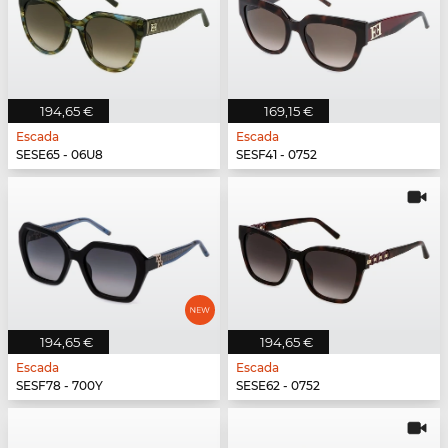
194,65 €
169,15 €
Escada
Escada
SESE65 - 06U8
SESF41 - 0752
194,65 €
194,65 €
Escada
Escada
SESF78 - 700Y
SESE62 - 0752