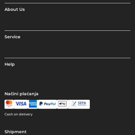
About Us
Service
Help
Načini plaćanja
Cash on delivery
Shipment