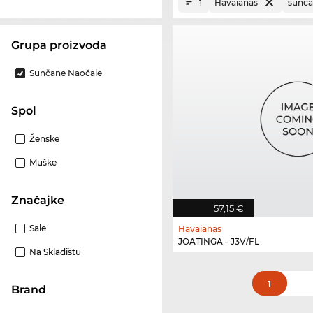
Havaianas
sunča
1
Grupa proizvoda
Sunčane Naočale
Spol
Ženske
Muške
Značajke
57,15 €
Sale
Havaianas
JOATINGA - J3V/FL
Na Skladištu
1
brand