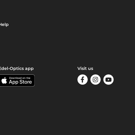
Help
Edel-Optics app
Visit us