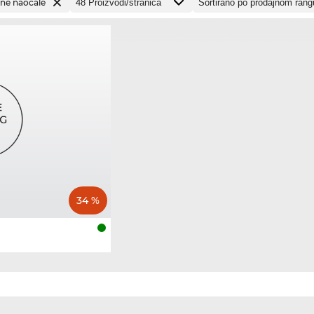
ne naočale
34 %