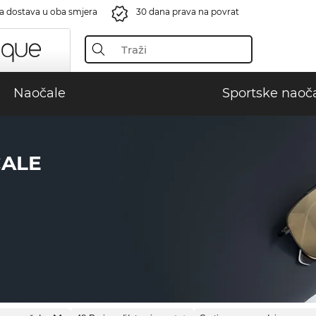
a dostava u oba smjera
30 dana prava na povrat
Naočale
Sportske naoč
ČALE