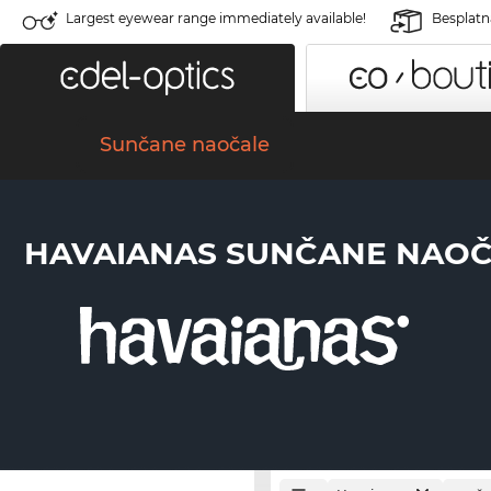
Largest eyewear range immediately available!
Besplatn
Sunčane naočale
HAVAIANAS SUNČANE NAO