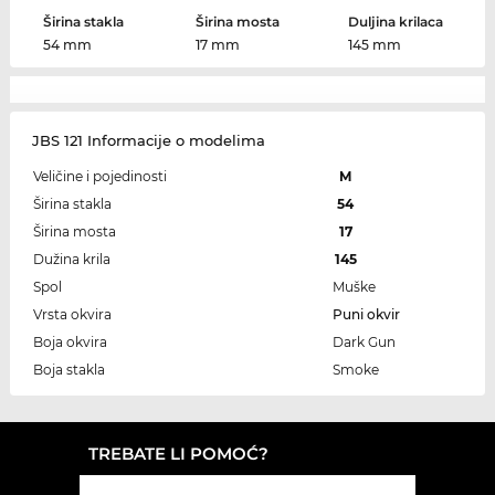
Širina stakla
Širina mosta
Duljina krilaca
54 mm
17 mm
145 mm
JBS 121 Informacije o modelima
Veličine i pojedinosti
M
Širina stakla
54
Širina mosta
17
Dužina krila
145
Spol
Muške
Vrsta okvira
Puni okvir
Boja okvira
Dark Gun
Boja stakla
Smoke
TREBATE LI POMOĆ?