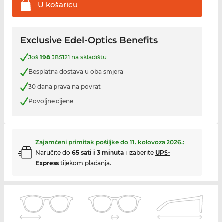
U
košaricu
Exclusive Edel-Optics Benefits
Još
198
JBS121 na skladištu
Besplatna dostava u oba smjera
30 dana prava na povrat
Povoljne cijene
Zajamčeni primitak pošiljke do
11. kolovoza 2026.
:
Naručite do
65 sati i 3 minuta
i izaberite
UPS-
Express
tijekom plaćanja.