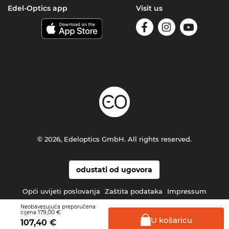
Edel-Optics app
Visit us
© 2026, Edeloptics GmbH. All rights reserved.
odustati od ugovora
Opći uvijeti poslovanja
Zaštita podataka
Impressum
Neobavezujuća preporučena
179,00 €
cijena
U
košaricu
107,40
€