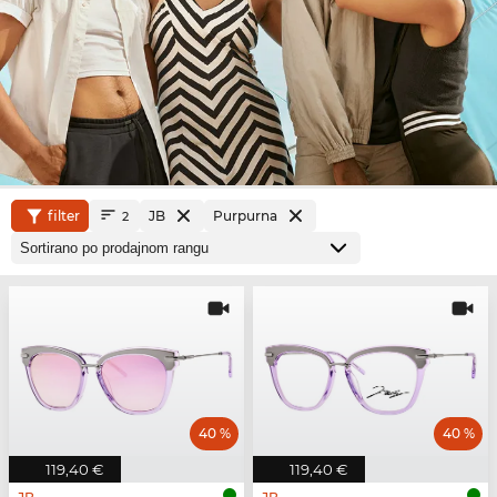
filter
JB
Purpurna
2
40 %
40 %
119,40 €
119,40 €