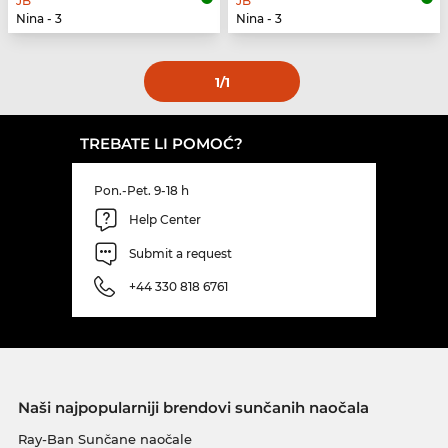
JB
JB
Nina - 3
Nina - 3
1
/1
TREBATE LI POMOĆ?
Pon.-Pet. 9-18 h
Help Center
Submit a request
+44 330 818 6761
Naši najpopularniji brendovi sunčanih naočala
Ray-Ban Sunčane naočale