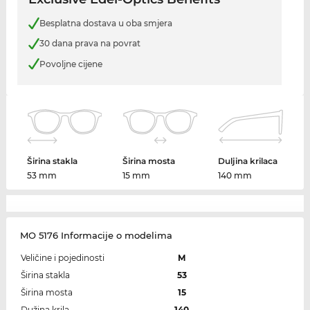
Besplatna dostava u oba smjera
30 dana prava na povrat
Povoljne cijene
Širina stakla
Širina mosta
Duljina krilaca
53 mm
15 mm
140 mm
MO 5176 Informacije o modelima
Veličine i pojedinosti
M
Širina stakla
53
Širina mosta
15
Dužina krila
140