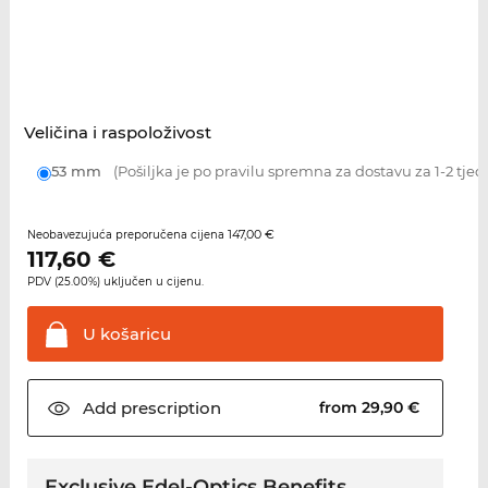
Veličina i raspoloživost
53 mm
(Pošiljka je po pravilu spremna za dostavu za 1-2 tjed
147,00 €
Neobavezujuća preporučena cijena
117,60
€
PDV (25.00%) uključen u cijenu.
U
košaricu
Add
prescription
from 29,90 €
Exclusive Edel-Optics Benefits