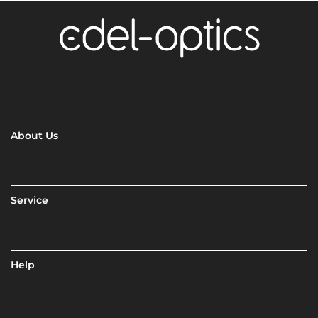
About Us
Service
Help