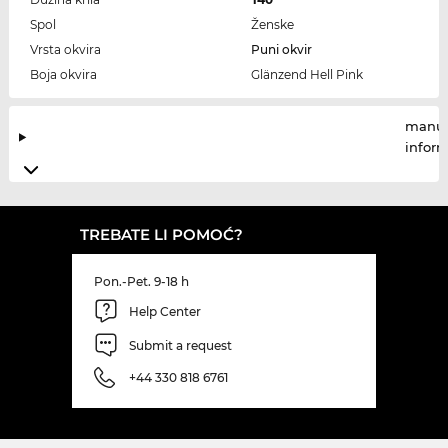
Spol
Ženske
Vrsta okvira
Puni okvir
Boja okvira
Glänzend Hell Pink
manuf
infor
TREBATE LI POMOĆ?
Pon.-Pet. 9-18 h
Help Center
Submit a request
+44 330 818 6761