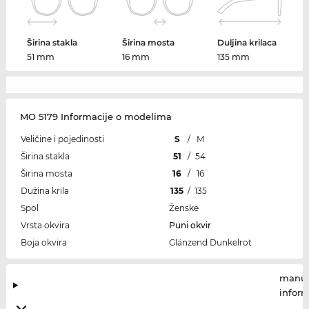
Širina stakla
Širina mosta
Duljina krilaca
51 mm
16 mm
135 mm
MO 5179 Informacije o modelima
Veličine i pojedinosti
S
/
M
Širina stakla
51
/
54
Širina mosta
16
/
16
Dužina krila
135
/
135
Spol
Ženske
Vrsta okvira
Puni okvir
Boja okvira
Glänzend Dunkelrot
manuf
infor