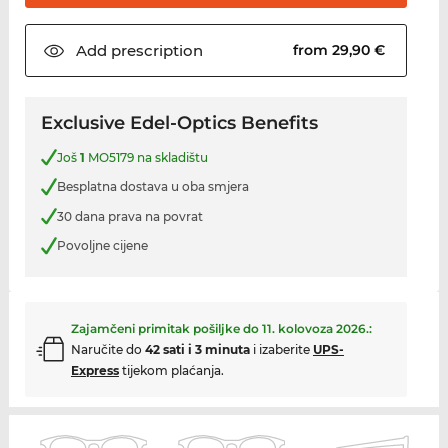
Add
prescription
from 29,90 €
Exclusive Edel-Optics Benefits
Još
1
MO5179 na skladištu
Besplatna dostava u oba smjera
30 dana prava na povrat
Povoljne cijene
Zajamčeni primitak pošiljke do
11. kolovoza 2026.
:
Naručite do
42 sati i 3 minuta
i izaberite
UPS-
Express
tijekom plaćanja.