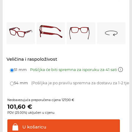
Veličina i raspoloživost
51 mm
Pošiljka će biti spremna za isporuku za 41 sati
54 mm
(Pošiljka je po pravilu spremna za dostavu za 1-2 tje
127,00 €
Neobavezujuća preporučena cijena
101,60
€
PDV (25.00%) uključen u cijenu.
U
košaricu