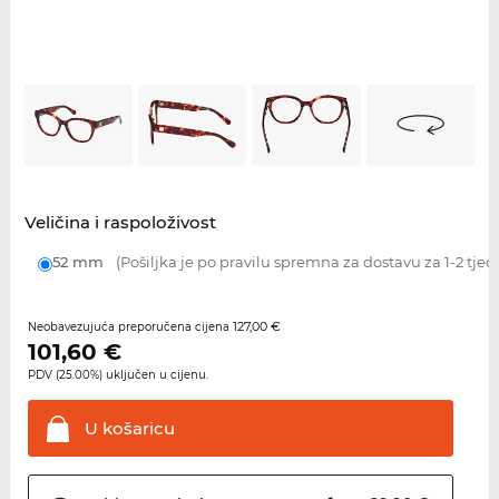
Veličina i raspoloživost
52 mm
(Pošiljka je po pravilu spremna za dostavu za 1-2 tjed
127,00 €
Neobavezujuća preporučena cijena
101,60
€
PDV (25.00%) uključen u cijenu.
U
košaricu