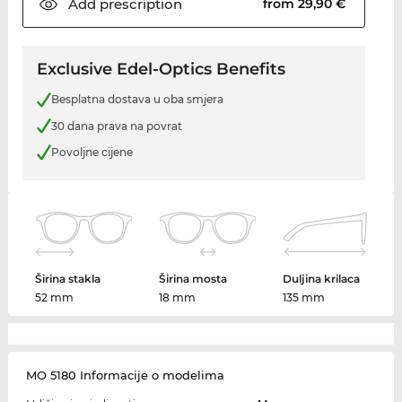
Add
prescription
from 29,90 €
Exclusive Edel-Optics Benefits
Besplatna dostava u oba smjera
30 dana prava na povrat
Povoljne cijene
Širina stakla
Širina mosta
Duljina krilaca
52 mm
18 mm
135 mm
MO 5180 Informacije o modelima