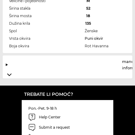
Veličine i pojedinosti
M
Širina stakla
52
Širina mosta
18
Dužina krila
135
Spol
Ženske
Vrsta okvira
Puni okvir
Boja okvira
Rot Havanna
manuf
infor
TREBATE LI POMOĆ?
Pon.-Pet. 9-18 h
Help Center
Submit a request