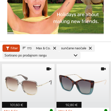
filter
Max & Co.
sunčane naočale
173
101,60 €
92,80 €