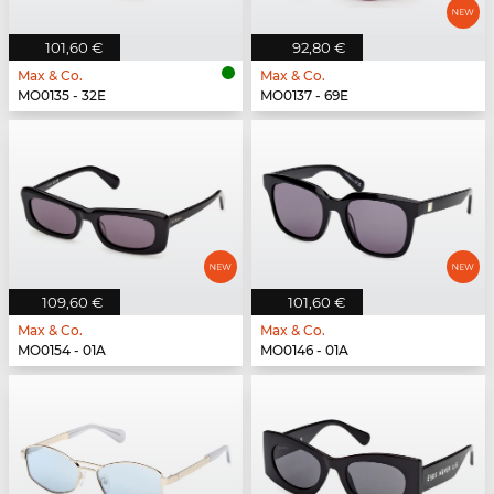
101,60 €
92,80 €
Max & Co.
Max & Co.
MO0135 - 32E
MO0137 - 69E
109,60 €
101,60 €
Max & Co.
Max & Co.
MO0154 - 01A
MO0146 - 01A