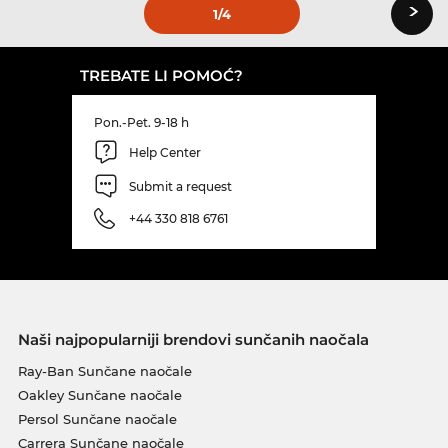
›
1
/4
TREBATE LI POMOĆ?
Pon.-Pet. 9-18 h
Help Center
Submit a request
+44 330 818 6761
Naši najpopularniji brendovi sunčanih naočala
Ray-Ban Sunčane naočale
Oakley Sunčane naočale
Persol Sunčane naočale
Carrera Sunčane naočale