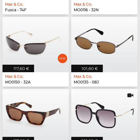
Max & Co.
Max & Co.
Fusca - 74F
MO0118 - 32N
117,60 €
101,60 €
Max & Co.
Max & Co.
MO0150 - 32A
MO0135 - 08J