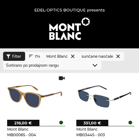
filter
Mont Blanc
sunčane naočale
174
216,00 €
351,00 €
Mont Blanc
Mont Blanc
MB0006S - 004
MB0344S - 003