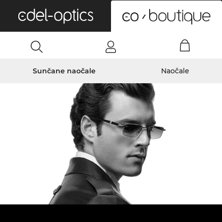
0
Sunčane naočale
Naočale