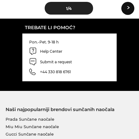
›
1
/4
TREBATE LI POMOĆ?
Pon.-Pet. 9-18 h
Help Center
Submit a request
+44 330 818 6761
Naši najpopularniji brendovi sunčanih naočala
Prada Sunčane naočale
Miu Miu Sunčane naočale
Gucci Sunčane naočale