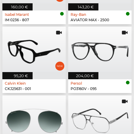
160,00 €
143,20 €
Isabel Marant
Ray-Ban
IM 0236 - 807
AVIATOR MAX - 2500
95,20 €
204,00 €
Calvin Klein
Persol
CKJ25631 - 001
PO3160V - 095