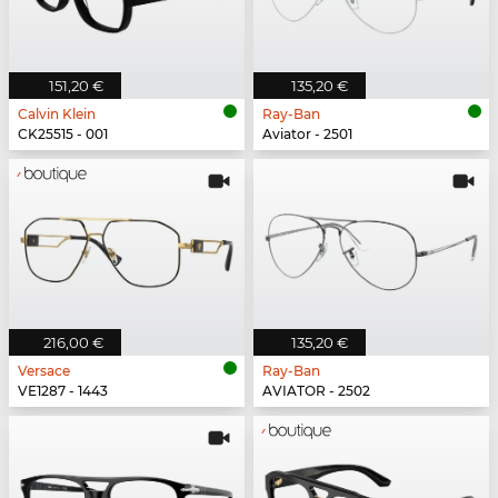
151,20 €
135,20 €
Calvin Klein
Ray-Ban
CK25515 - 001
Aviator - 2501
216,00 €
135,20 €
Versace
Ray-Ban
VE1287 - 1443
AVIATOR - 2502