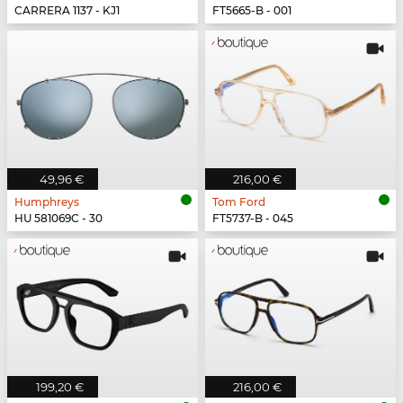
CARRERA 1137 - KJ1
FT5665-B - 001
49,96 €
216,00 €
Humphreys
Tom Ford
HU 581069C - 30
FT5737-B - 045
199,20 €
216,00 €