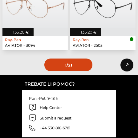
135,20 €
135,20 €
Ray-Ban
Ray-Ban
AVIATOR - 3094
AVIATOR - 2503
›
1
/21
TREBATE LI POMOĆ?
Pon.-Pet. 9-18 h
Help Center
Submit a request
+44 330 818 6761