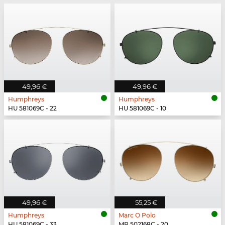
49,96 €
49,96 €
Humphreys
Humphreys
HU 581069C - 22
HU 581069C - 10
49,96 €
55,25 €
Humphreys
Marc O Polo
HU 581069C - 33
MP 502168C - 20