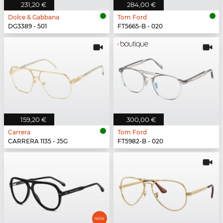
231,20 €
284,00 €
Dolce & Gabbana
Tom Ford
DG3389 - 501
FT5665-B - 020
159,20 €
300,00 €
Carrera
Tom Ford
CARRERA 1135 - J5G
FT5982-B - 020