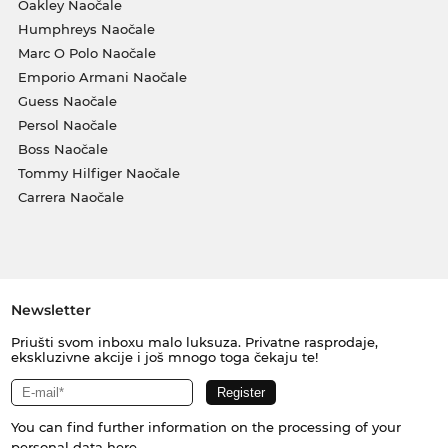
Oakley Naočale
Humphreys Naočale
Marc O Polo Naočale
Emporio Armani Naočale
Guess Naočale
Persol Naočale
Boss Naočale
Tommy Hilfiger Naočale
Carrera Naočale
Newsletter
Priušti svom inboxu malo luksuza. Privatne rasprodaje,
ekskluzivne akcije i još mnogo toga čekaju te!
You can find further information on the processing of your
personal data
here