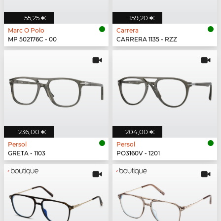
55,25 €
159,20 €
Marc O Polo
Carrera
MP 502176C - 00
CARRERA 1135 - RZZ
236,00 €
204,00 €
Persol
Persol
GRETA - 1103
PO3160V - 1201