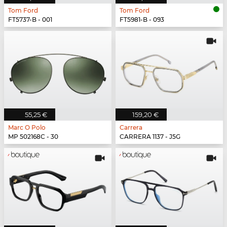
Tom Ford
Tom Ford
FT5737-B - 001
FT5981-B - 093
55,25 €
159,20 €
Marc O Polo
Carrera
MP 502168C - 30
CARRERA 1137 - J5G