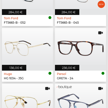
284,00 €
284,00 €
Tom Ford
Tom Ford
FT5665-B - 052
FT5665-B - 045
136,00 €
236,00 €
Hugo
Persol
HG 1034 - J5G
GRETA - 24