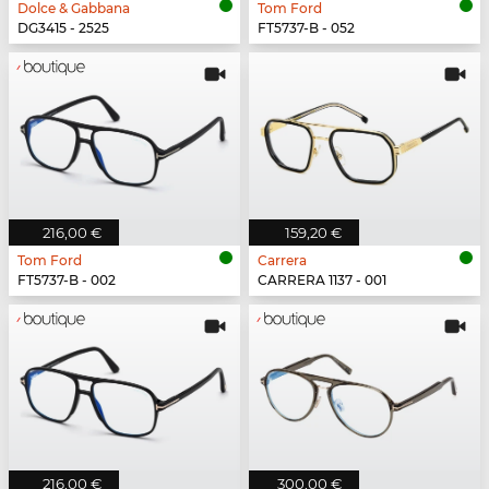
Dolce & Gabbana
Tom Ford
DG3415 - 2525
FT5737-B - 052
216,00 €
159,20 €
Tom Ford
Carrera
FT5737-B - 002
CARRERA 1137 - 001
216,00 €
300,00 €