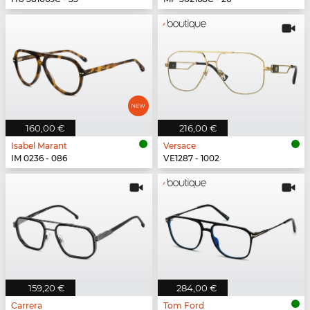
160,00 €
216,00 €
Isabel Marant
Versace
IM 0236 - 086
VE1287 - 1002
159,20 €
284,00 €
Carrera
Tom Ford