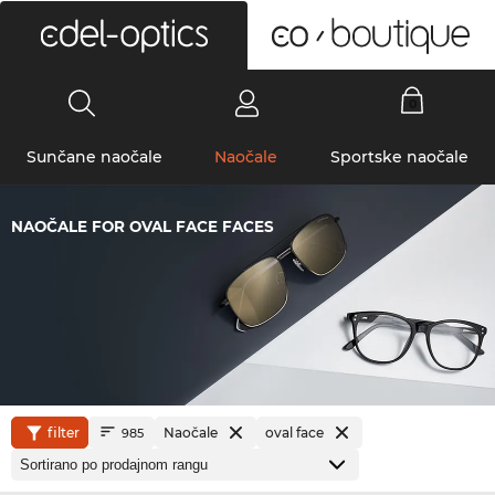
0
Sunčane naočale
Naočale
Sportske naočale
NAOČALE FOR OVAL FACE FACES
filter
Naočale
oval face
985