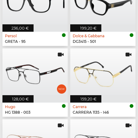
236,00 €
199,20 €
Persol
Dolce & Gabbana
GRETA - 95
DG3415 - 501
128,00 €
159,20 €
Hugo
Carrera
HG 1388 - 003
CARRERA 1135 - I46