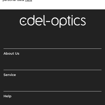
About Us
Service
Help