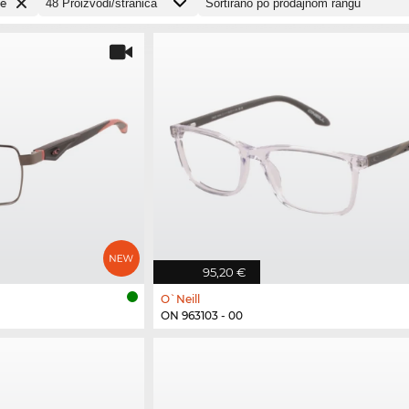
e
95,20 €
O`Neill
ON 963103 - 00