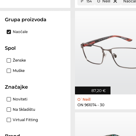
O`Neill
Naočal
154
Grupa proizvoda
Naočale
Spol
Ženske
Muške
Značajke
87,20 €
Noviteti
O`Neill
ON 961074 - 30
Na Skladištu
Virtual Fitting