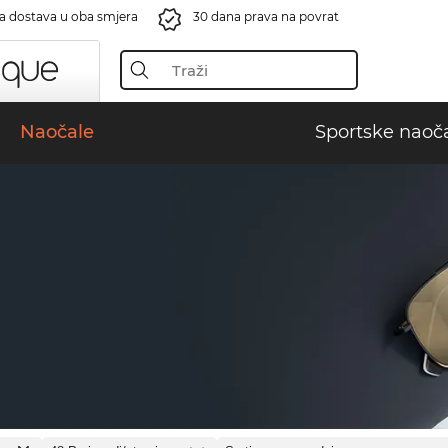
a dostava u oba smjera
30 dana prava na povrat
Naočale
Sportske naoč