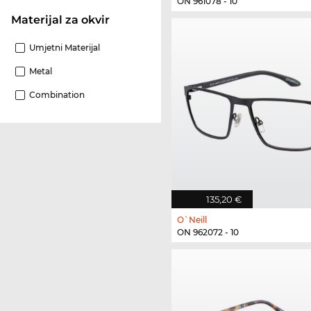
ON 961078 - 10
materijal za okvir
Umjetni Materijal
Metal
Combination
135,20 €
O`Neill
ON 962072 - 10