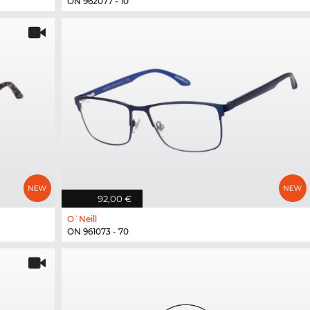
ON 962077 - 10
92,00 €
O`Neill
ON 961073 - 70