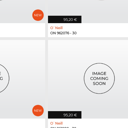
95,20 €
O`Neill
ON 962076 - 30
95,20 €
O`Neill