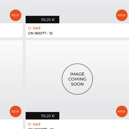
95,20 €
O`Neill
ON 961077 - 10
95,20 €
O`Neill