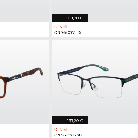
119,20 €
O`Neill
ON 963097 - 15
135,20 €
O`Neill
ON 962071 - 70