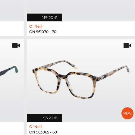
119,20 €
O`Neill
ON 961070 - 70
95,20 €
O`Neill
ON 963065 - 60