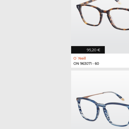
95,20 €
O`Neill
ON 963071 - 60