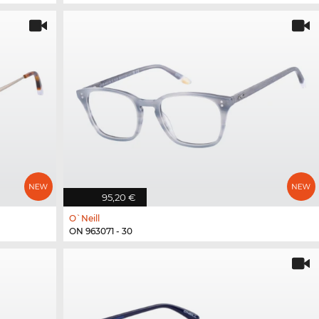
95,20 €
O`Neill
ON 963071 - 30