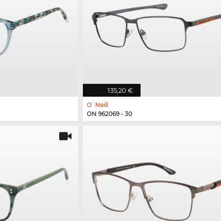
135,20 €
O`Neill
ON 962069 - 30