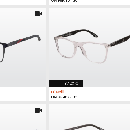
ON 961080 - 30
87,20 €
O`Neill
ON 963102 - 00