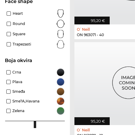
Face shape
Heart
95,20 €
Round
O`Neill
Square
ON 963071 - 40
Trapezasti
boja okvira
Crna
Plava
Smeđa
Sme?a,Havana
Zelena
95,20 €
O`Neill