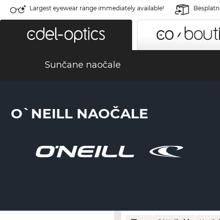
Largest eyewear range immediately available!
Besplatn
Sunčane naočale
O`NEILL NAOČALE