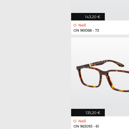
143,20 €
O`Neill
ON 961068 - 73
135,20 €
O`Neill
ON 963093 - 61