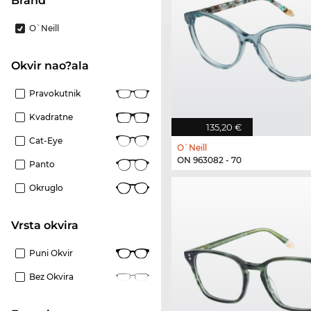
brand
O`Neill
Okvir nao?ala
Pravokutnik
Kvadratne
135,20 €
Cat-Eye
O`Neill
ON 963082 - 70
Panto
Okruglo
Vrsta okvira
Puni Okvir
Bez Okvira