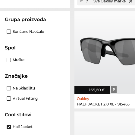
Sve Oakley marke
7
Grupa proizvoda
Sunčane Naočale
Spol
Muške
Značajke
Na Skladištu
165,60 €
P
Virtual Fitting
Oakley
HALF JACKET 2.0 XL - 915465
Cool stilovi
Half Jacket