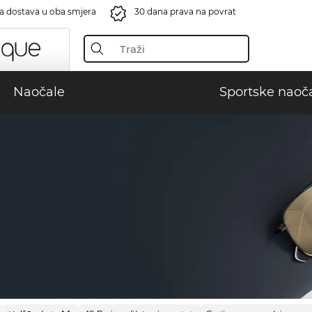
a dostava u oba smjera
30 dana prava na povrat
Naočale
Sportske naoč