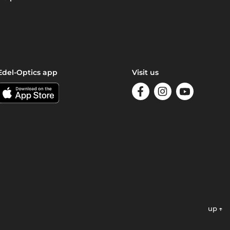
Edel-Optics app
Visit us
up