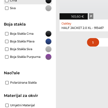
Crna
Siva
165,60 €
P
Oakley
Boja stakla
HALF JACKET 2.0 XL - 915467
Boja Stakla Crna
Boja Stakla Plava
1
Boja Stakla Siva
Boja Stakla Purpurna
Nao?ale
Polarizirana Stakla
materijal za okvir
Umjetni Materijal