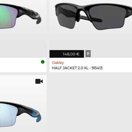
148,00 €
P
Oakley
HALF JACKET 2.0 XL - 915413