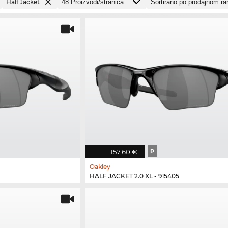
Half Jacket
157,60 €
P
Oakley
HALF JACKET 2.0 XL - 915405