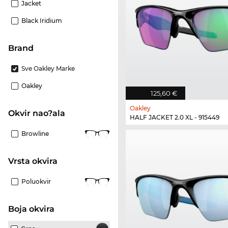
Jacket
Black Iridium
brand
Sve Oakley Marke
Oakley
125,60 €
Oakley
Okvir nao?ala
HALF JACKET 2.0 XL - 915449
Browline
Vrsta okvira
Poluokvir
boja okvira