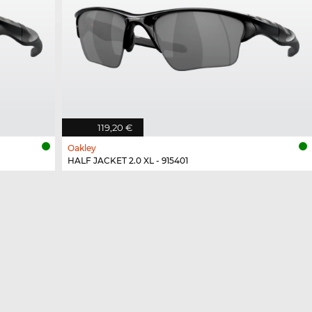
119,20 €
Oakley
HALF JACKET 2.0 XL - 915401