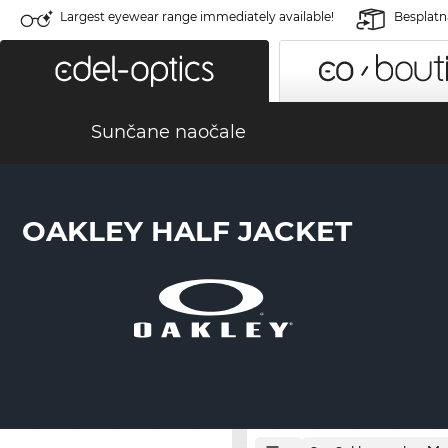
Largest eyewear range immediately available!
Besplatn
Sunčane naočale
OAKLEY HALF JACKET