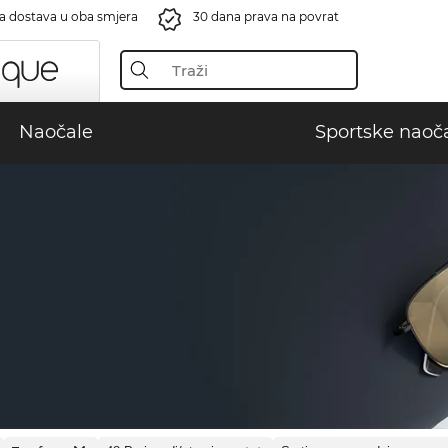
a dostava u oba smjera
30 dana prava na povrat
Naočale
Sportske naoč