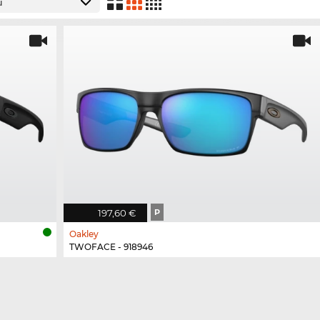
197,60 €
P
Oakley
TWOFACE - 918946