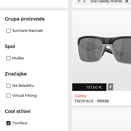
Sve Oakley marke
4
Grupa proizvoda
Sunčane Naočale
Spol
Muške
Značajke
Na Skladištu
197,60 €
P
Virtual Fitting
Oakley
TWOFACE - 918938
Cool stilovi
Twoface