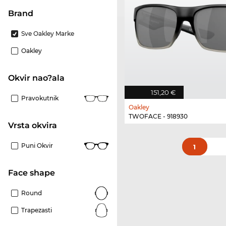
brand
Sve Oakley Marke
Oakley
Okvir nao?ala
151,20 €
Pravokutnik
Oakley
TWOFACE - 918930
Vrsta okvira
Puni Okvir
1
Face shape
Round
Trapezasti