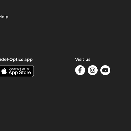
Help
Edel-Optics app
Visit us