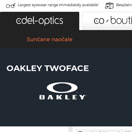
Largest eyewear range immediately available!
Besplatn
Sunčane naočale
OAKLEY TWOFACE