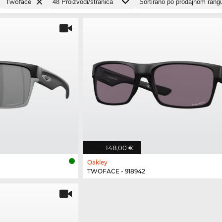
Twoface
148,00 €
Oakley
TWOFACE - 918942