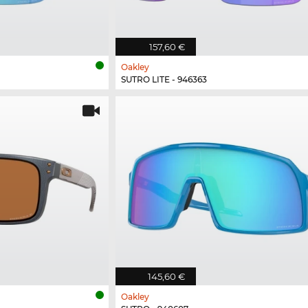
157,60 €
Oakley
SUTRO LITE - 946363
145,60 €
Oakley