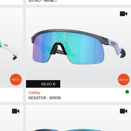
SUTRO - 9406C1
89,60 €
Oakley
RESISTOR - 901016