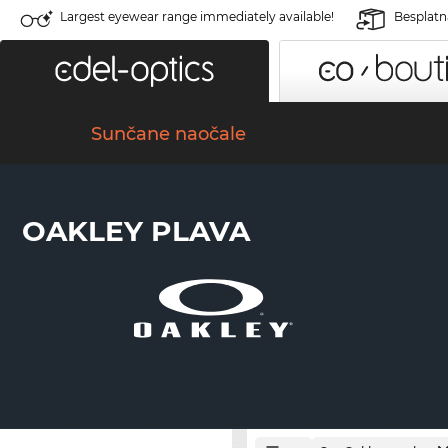
Largest eyewear range immediately available!
Besplatn
Sunčane naočale
OAKLEY PLAVA