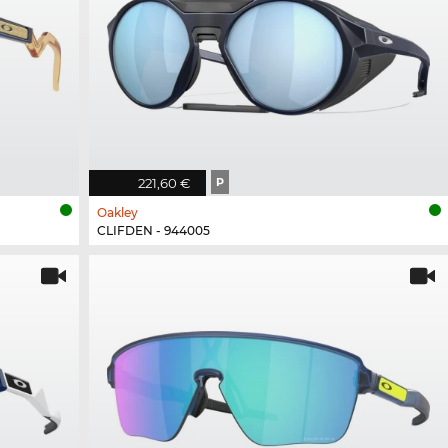
221,60 €
P
Oakley
CLIFDEN - 944005