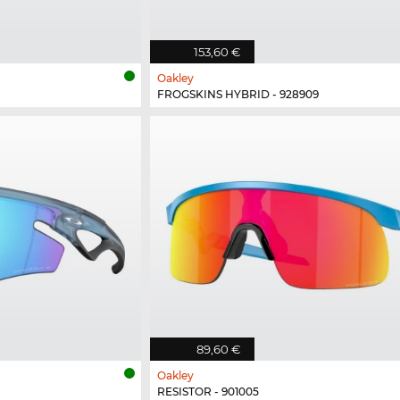
153,60 €
Oakley
FROGSKINS HYBRID - 928909
89,60 €
Oakley
RESISTOR - 901005