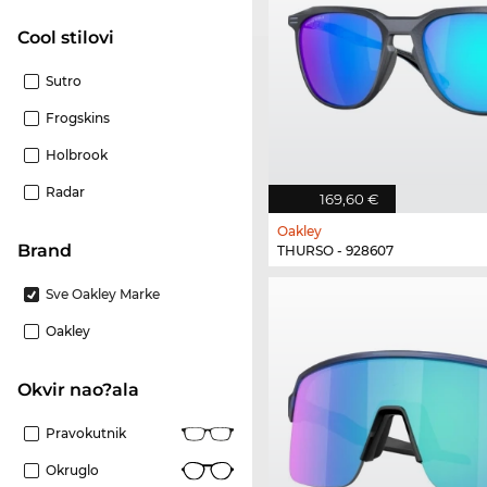
Cool stilovi
Sutro
Frogskins
Holbrook
Radar
169,60 €
Oakley
brand
THURSO - 928607
Sve Oakley Marke
Oakley
Okvir nao?ala
Pravokutnik
Okruglo