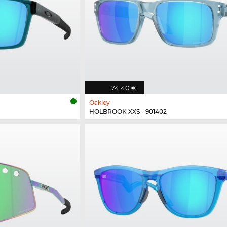
74,40 €
Oakley
HOLBROOK XXS - 901402