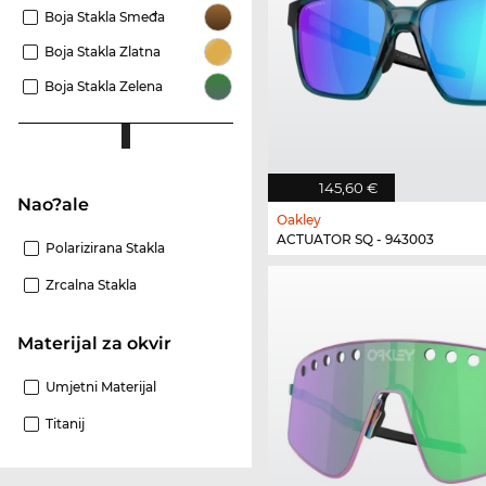
Boja Stakla Smeđa
Boja Stakla Zlatna
Boja Stakla Zelena
145,60 €
Nao?ale
Oakley
ACTUATOR SQ - 943003
Polarizirana Stakla
Zrcalna Stakla
materijal za okvir
Umjetni Materijal
Titanij