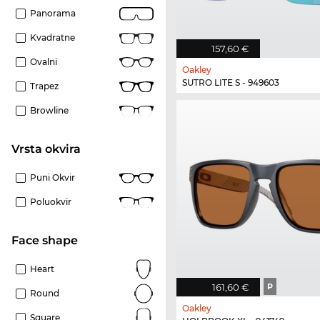
Panorama
Kvadratne
157,60 €
Ovalni
Oakley
SUTRO LITE S - 949603
Trapez
Browline
Vrsta okvira
Puni Okvir
Poluokvir
Face shape
Heart
161,60 €
P
Round
Oakley
Square