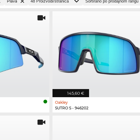
Plava
145,60 €
Oakley
SUTRO S - 946202