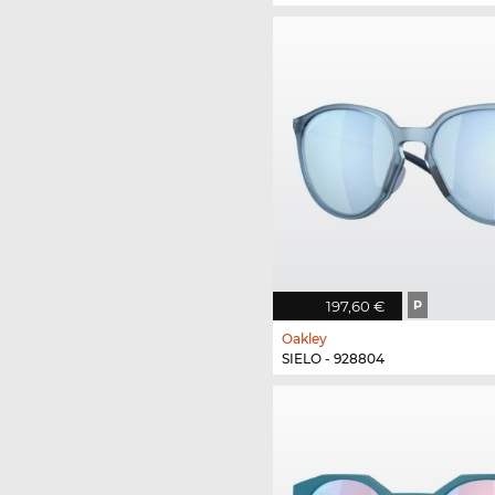
197,60 €
P
Oakley
SIELO - 928804