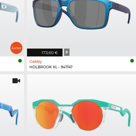
173,60 €
P
Oakley
HOLBROOK XL - 941747