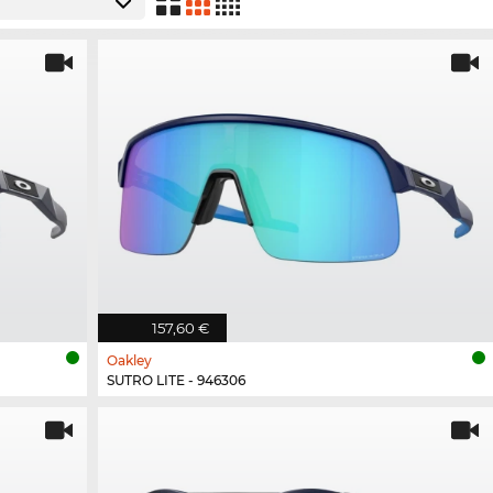
157,60 €
Oakley
SUTRO LITE - 946306