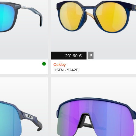
201,60 €
P
Oakley
HSTN - 924211