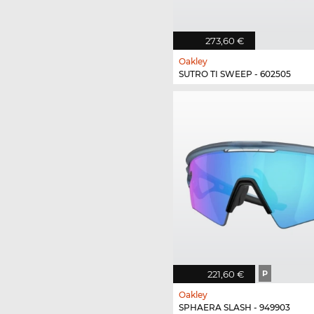
273,60 €
Oakley
SUTRO TI SWEEP - 602505
221,60 €
P
Oakley
SPHAERA SLASH - 949903