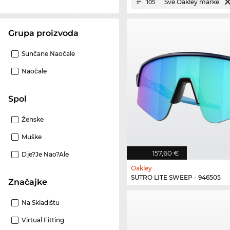
Sve Oakley marke
105
Grupa proizvoda
Sunčane Naočale
Naočale
Spol
Ženske
Muške
157,60 €
Dje?je Nao?ale
Oakley
SUTRO LITE SWEEP - 946505
Značajke
Na Skladištu
Virtual Fitting