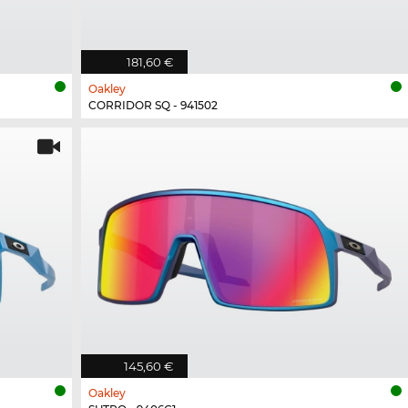
181,60 €
Oakley
CORRIDOR SQ - 941502
145,60 €
Oakley