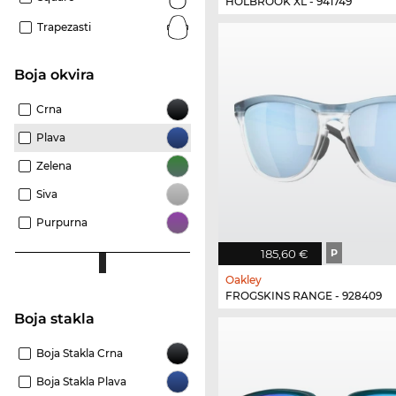
HOLBROOK XL - 941749
Trapezasti
boja okvira
Crna
Plava
Zelena
Siva
Purpurna
185,60 €
P
Oakley
FROGSKINS RANGE - 928409
Boja stakla
Boja Stakla Crna
Boja Stakla Plava