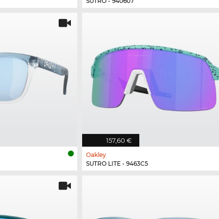
SUTRO - 940607
157,60 €
Oakley
SUTRO LITE - 9463C5