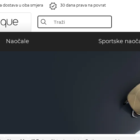
a dostava u oba smjera
30 dana prava na povrat
Naočale
Sportske naoč