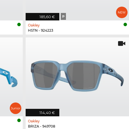
185,60 €
P
Oakley
HSTN - 924223
114,40 €
Oakley
BRIZA - 949708