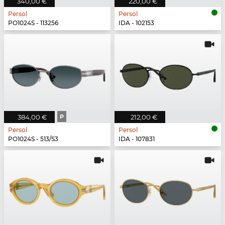
340,00 €
220,00 €
Persol
Persol
PO1024S - 113256
IDA - 102153
384,00 €
P
212,00 €
Persol
Persol
PO1024S - 513/S3
IDA - 107831