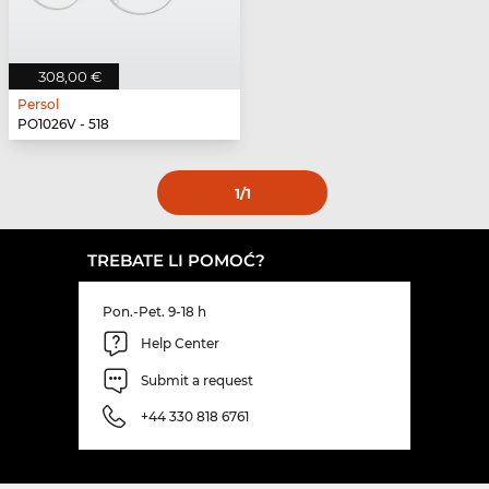
308,00 €
Persol
PO1026V - 518
1
/1
TREBATE LI POMOĆ?
Pon.-Pet. 9-18 h
Help Center
Submit a request
+44 330 818 6761