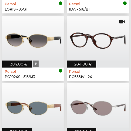
Persol
Persol
LORIS - 95/31
IDA - 518/B1
384,00 €
P
204,00 €
Persol
Persol
PO1024S - 515/M3
PO3351V - 24