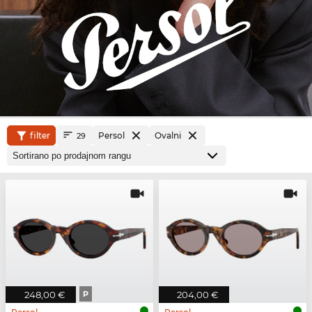
filter
Persol
Ovalni
29
248,00 €
P
204,00 €