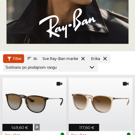
filter
Sve Ray-Ban marke
Erika
36
149,60 €
P
117,60 €