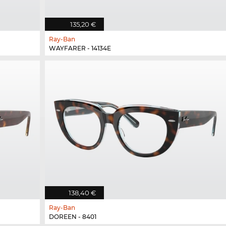
135,20 €
Ray-Ban
WAYFARER - 14134E
138,40 €
Ray-Ban
DOREEN - 8401