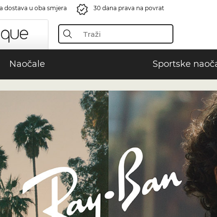
a dostava u oba smjera
30 dana prava na povrat
Naočale
Sportske naoč