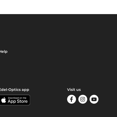
Help
Edel-Optics app
Visit us