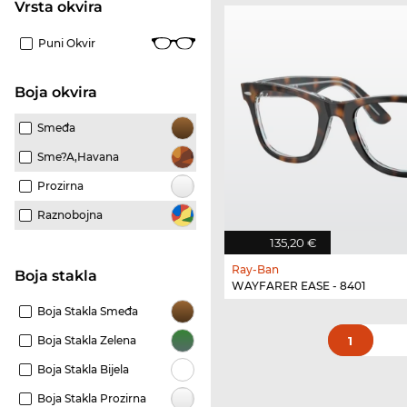
Vrsta okvira
Puni Okvir
boja okvira
Smeđa
Sme?a,Havana
Prozirna
Raznobojna
135,20 €
Ray-Ban
Boja stakla
WAYFARER EASE - 8401
Boja Stakla Smeđa
Boja Stakla Zelena
1
Boja Stakla Bijela
Boja Stakla Prozirna